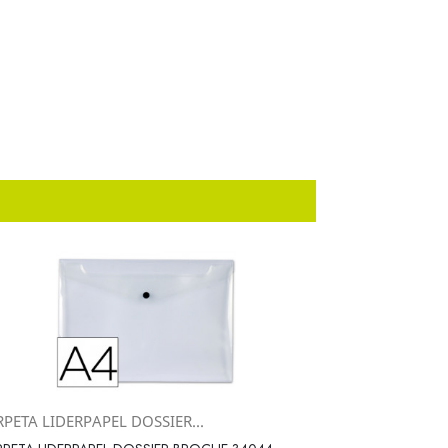
PETA LIDERPAPEL DOSSIER...
Vista rápida
