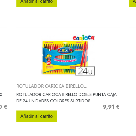
Añadir al carrito
A
ROTULADOR CARIOCA BIRELLO...
Vista rápida

90
ROTULADOR CARIOCA BIRELLO DOBLE PUNTA CAJA
DE 24 UNIDADES COLORES SURTIDOS
0 €
9,91 €
o
Precio
Añadir al carrito