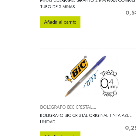
MINAS LIDERPAPEL GRAFITO 2 MM PARA COMPAS
TUBO DE 3 MINAS
0,5
Preci
Añadir al carrito
BOLIGRAFO BIC CRISTAL...
Vista rápida

BOLIGRAFO BIC CRISTAL ORIGINAL TINTA AZUL
UNIDAD
0,2
Preci