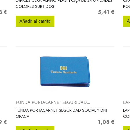
LAPICES CERA ALPINO PLASTI CAJA DE 24 UNIDADES
CAR
COLORES SURTIDOS
POL
3 €
5,41 €
o
Precio
Añadir al carrito
A
FUNDA PORTACARNET SEGURIDAD...
LAP
Vista rápida

FUNDA PORTACARNET SEGURIDAD SOCIAL Y DNI
LAP
OPACA
CO
9 €
1,08 €
o
Precio