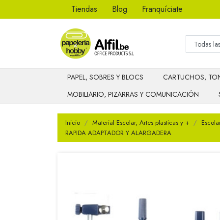
Tiendas
Blog
Franquíciate
PAPEL, SOBRES Y BLOCS
CARTUCHOS, TON
MOBILIARIO, PIZARRAS Y COMUNICACIÓN
Inicio
Material Escolar, Artes plasticas y +
Escola
RAPIDA ADAPTADOR Y ALARGADERA