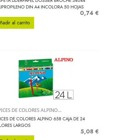
PETA LIDERPAPEL DOSSIER BROCHE 34044
IPROPILENO DIN A4 INCOLORA 50 HOJAS
0,74 €
Precio
ñadir al carrito
ICES DE COLORES ALPINO...
Vista rápida

ICES DE COLORES ALPINO 658 CAJA DE 24
LORES LARGOS
5,08 €
Precio