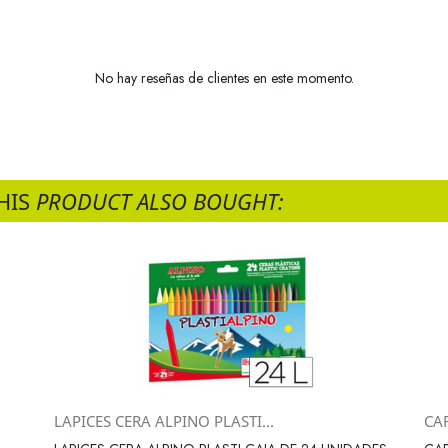
No hay reseñas de clientes en este momento.
HIS
PRODUCT ALSO BOUGHT:
LAPICES CERA ALPINO PLASTI...
CAR
Vista rápida
