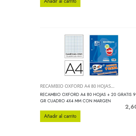
Añadir al carrito
RECAMBIO OXFORD A4 80 HOJAS...
Vista rápida

RECAMBIO OXFORD A4 80 HOJAS + 20 GRATIS 
GR CUADRO 4X4 MM CON MARGEN
2,6
Preci
Añadir al carrito