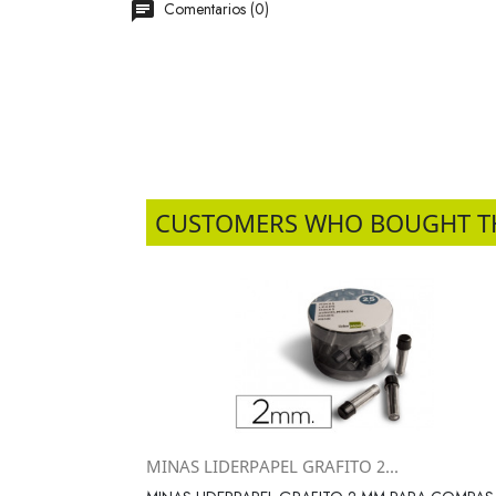
Comentarios (0)
CUSTOMERS WHO BOUGHT T
MINAS LIDERPAPEL GRAFITO 2...
Vista rápida
