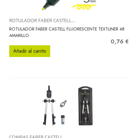
ROTULADOR FABER CASTELL...
ROTULADOR FABER CASTELL FLUORESCENTE TEXTLINER 48
AMARILLO
0,76 €
Precio
Añadir al carrito
COMPAS FABER CASTELL...