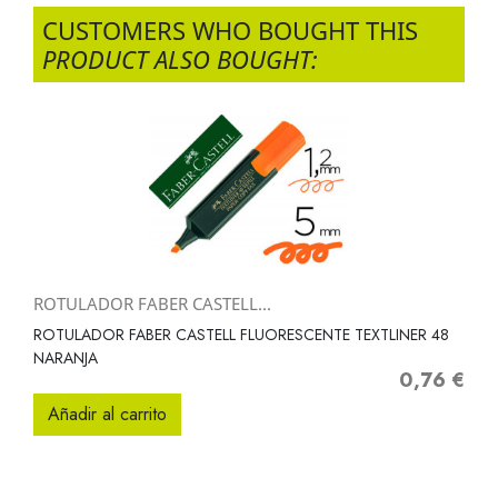
CUSTOMERS WHO BOUGHT THIS
PRODUCT ALSO BOUGHT:
ROTULADOR FABER CASTELL...
ROTULADOR FABER CASTELL FLUORESCENTE TEXTLINER 48
NARANJA
0,76 €
Precio
Añadir al carrito