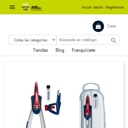

Iniciar sesión
·
Registrarse
Cesta

Tiendas
Blog
Franquíciate