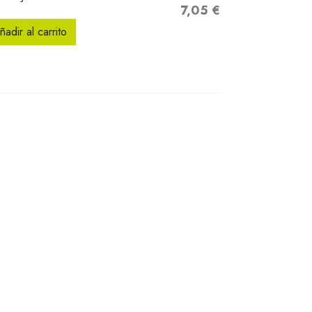
7,05 €
Precio
ñadir al carrito