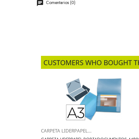
Comentarios (0)
CUSTOMERS WHO BOUGHT T
CARPETA LIDERPAPEL...
Vista rápida
