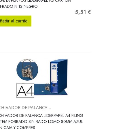
PETA PLANOS LIDERPAPEL A3 CARTON
FRADO N 12 NEGRO
5,51 €
Precio
ñadir al carrito
CHIVADOR DE PALANCA...
Vista rápida

HIVADOR DE PALANCA LIDERPAPEL A4 FILING
STEM FORRADO SIN RADO LOMO 80MM AZUL
N CAJA Y COMPRES