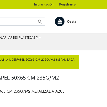
Iniciar sesión
·
Registrarse

Cesta
LAR, ARTES PLASTICAS Y +
ULINA LIDERPAPEL 50X65 CM 235G/M2 METALIZADA
APEL 50X65 CM 235G/M2
X65 CM 235G/M2 METALIZADA AZUL