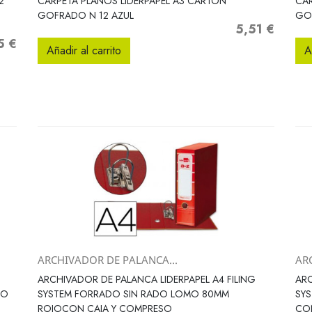
2
CARPETA PLANOS LIDERPAPEL A3 CARTON
CAR
GOFRADO N 12 AZUL
GO
5,51 €
Precio
5 €
Añadir al carrito
A
ARCHIVADOR DE PALANCA...
AR
Vista rápida

ARCHIVADOR DE PALANCA LIDERPAPEL A4 FILING
ARC
RO
SYSTEM FORRADO SIN RADO LOMO 80MM
SY
ROJOCON CAJA Y COMPRESO
CO