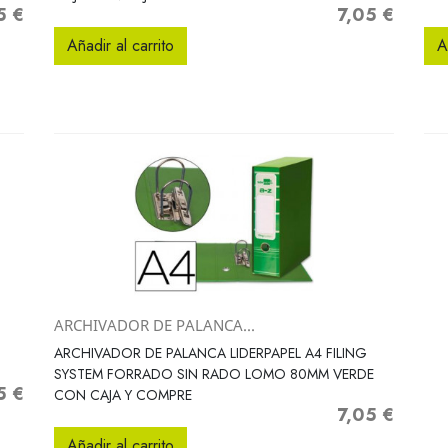
5 €
7,05 €
o
Precio
Añadir al carrito
A
ARCHIVADOR DE PALANCA...
Vista rápida

ARCHIVADOR DE PALANCA LIDERPAPEL A4 FILING
SYSTEM FORRADO SIN RADO LOMO 80MM VERDE
5 €
o
CON CAJA Y COMPRE
7,05 €
Precio
Añadir al carrito