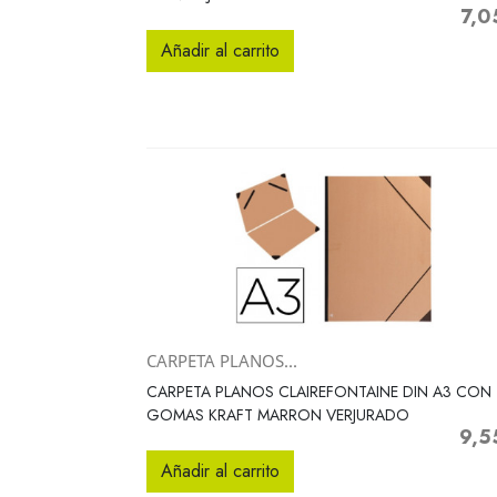
7,0
Preci
Añadir al carrito
CARPETA PLANOS...
Vista rápida

CARPETA PLANOS CLAIREFONTAINE DIN A3 CON
GOMAS KRAFT MARRON VERJURADO
9,5
Preci
Añadir al carrito