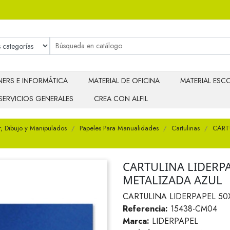
ERS E INFORMÁTICA
MATERIAL DE OFICINA
MATERIAL ESCO
SERVICIOS GENERALES
CREA CON ALFIL
r, Dibujo y Manipulados
Papeles Para Manualidades
Cartulinas
CART
CARTULINA LIDERP
METALIZADA AZUL
CARTULINA LIDERPAPEL 50
Referencia:
15438-CM04
Marca:
LIDERPAPEL