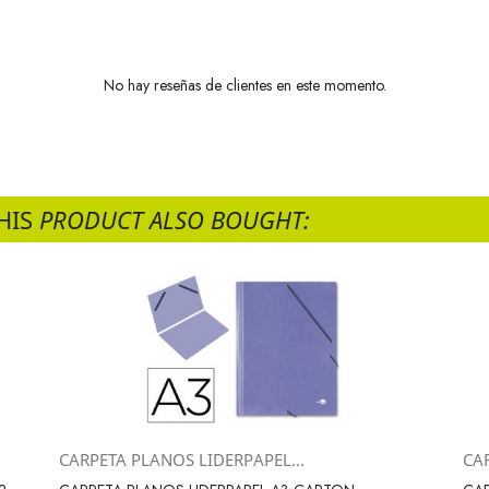
No hay reseñas de clientes en este momento.
HIS
PRODUCT ALSO BOUGHT:
CARPETA PLANOS LIDERPAPEL...
CA
Vista rápida
