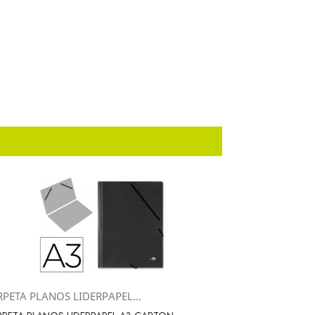
RPETA PLANOS LIDERPAPEL...
Vista rápida
