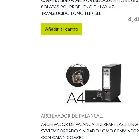
CARPETA LIDERPAPEL PORTADOCUMENTOS 4480
SOLAPAS POLIPROPILENO DIN A3 AZUL
TRANSLUCIDO LOMO FLEXIBLE
4,4
Precio
Añadir al carrito
ARCHIVADOR DE PALANCA...
Vista rápida

ARCHIVADOR DE PALANCA LIDERPAPEL A4 FILING
SYSTEM FORRADO SIN RADO LOMO 80MM NEG
CON CAJA Y COMPRE