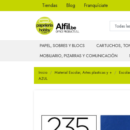
Tiendas
Blog
Franquíciate
PAPEL, SOBRES Y BLOCS
CARTUCHOS, TON
MOBILIARIO, PIZARRAS Y COMUNICACIÓN
Inicio
Material Escolar, Artes plasticas y +
Escola
AZUL