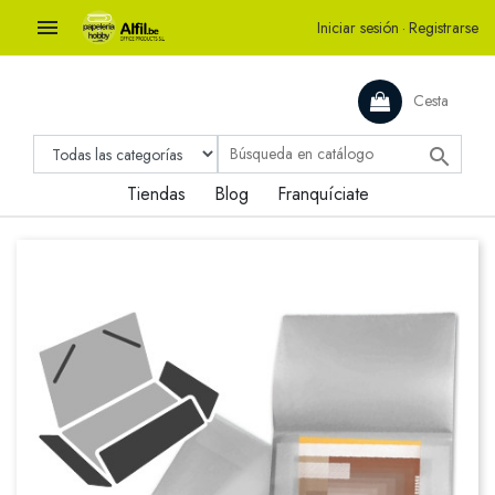

Iniciar sesión
·
Registrarse
Cesta

Tiendas
Blog
Franquíciate