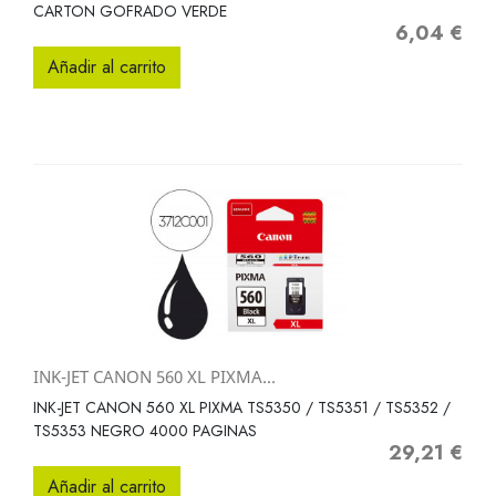
CARTON GOFRADO VERDE
6,04 €
Precio
Añadir al carrito
INK-JET CANON 560 XL PIXMA...
INK-JET CANON 560 XL PIXMA TS5350 / TS5351 / TS5352 /
TS5353 NEGRO 4000 PAGINAS
29,21 €
Precio
Añadir al carrito