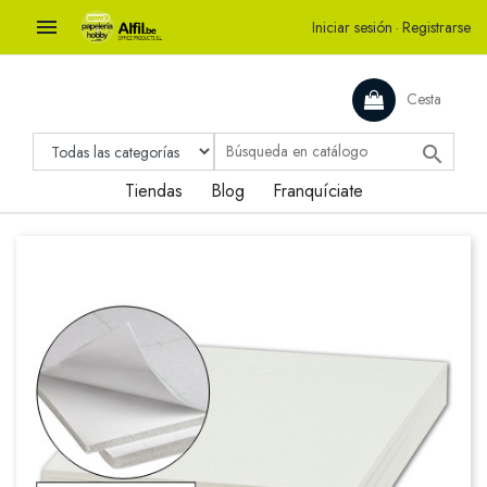

Iniciar sesión
·
Registrarse
Cesta

Tiendas
Blog
Franquíciate