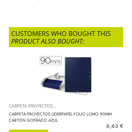
CUSTOMERS WHO BOUGHT THIS
PRODUCT ALSO BOUGHT:
CARPETA PROYECTOS...
CARPETA PROYECTOS LIDERPAPEL FOLIO LOMO 90MM
CARTON GOFRADO AZUL
6,63 €
Precio