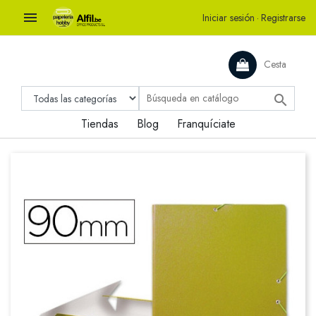

Iniciar sesión
·
Registrarse
Cesta

Tiendas
Blog
Franquíciate