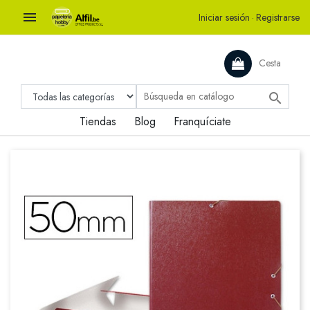

Iniciar sesión
·
Registrarse
Cesta

Tiendas
Blog
Franquíciate