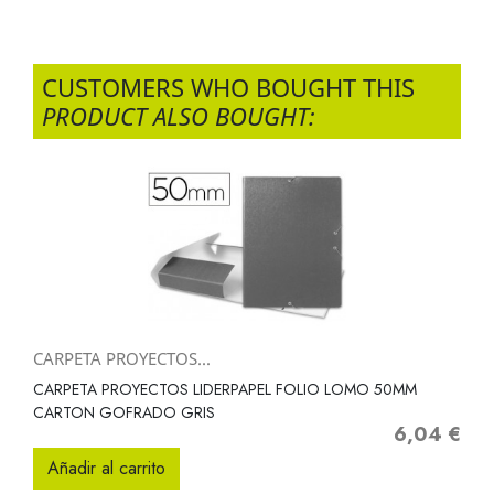
CUSTOMERS WHO BOUGHT THIS
PRODUCT ALSO BOUGHT:
CARPETA PROYECTOS...
CARPETA PROYECTOS LIDERPAPEL FOLIO LOMO 50MM
CARTON GOFRADO GRIS
6,04 €
Precio
Añadir al carrito