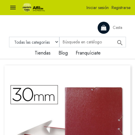

Iniciar sesión
·
Registrarse
Cesta

Tiendas
Blog
Franquíciate