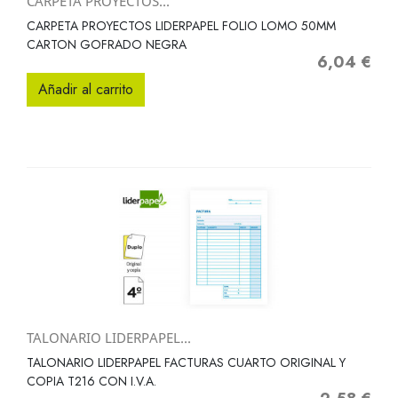
CARPETA PROYECTOS...
CARPETA PROYECTOS LIDERPAPEL FOLIO LOMO 50MM
CARTON GOFRADO NEGRA
6,04 €
Precio
Añadir al carrito
TALONARIO LIDERPAPEL...
TALONARIO LIDERPAPEL FACTURAS CUARTO ORIGINAL Y
COPIA T216 CON I.V.A.