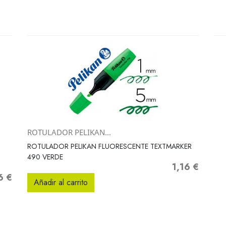
ROTULADOR PELIKAN...
Vista rápida

ROTULADOR PELIKAN FLUORESCENTE TEXTMARKER
490 VERDE
1,16 €
Precio
6 €
o
Añadir al carrito