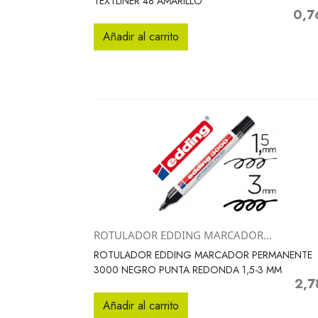
TEXTLINER 48 AMARILLO
0,7
Preci
Añadir al carrito
ROTULADOR EDDING MARCADOR...
Vista rápida

ROTULADOR EDDING MARCADOR PERMANENTE
3000 NEGRO PUNTA REDONDA 1,5-3 MM
2,7
Preci
Añadir al carrito