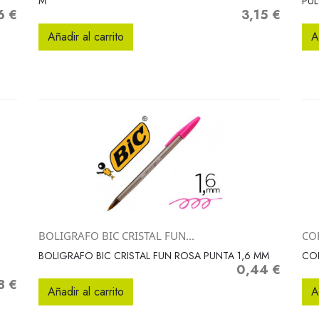
M
PUL
6 €
3,15 €
o
Precio
Añadir al carrito
A
BOLIGRAFO BIC CRISTAL FUN...
COR
Vista rápida

BOLIGRAFO BIC CRISTAL FUN ROSA PUNTA 1,6 MM
COR
0,44 €
Precio
8 €
o
Añadir al carrito
A