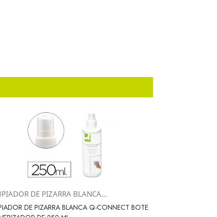
MPIADOR DE PIZARRA BLANCA...
Vista rápida

PIADOR DE PIZARRA BLANCA Q-CONNECT BOTE