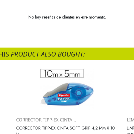
No hay reseñas de clientes en este momento.
HIS
PRODUCT ALSO BOUGHT:
CORRECTOR TIPP-EX CINTA...
LI
Vista rápida

CORRECTOR TIPP-EX CINTA SOFT GRIP 4,2 MM X 10
LIM