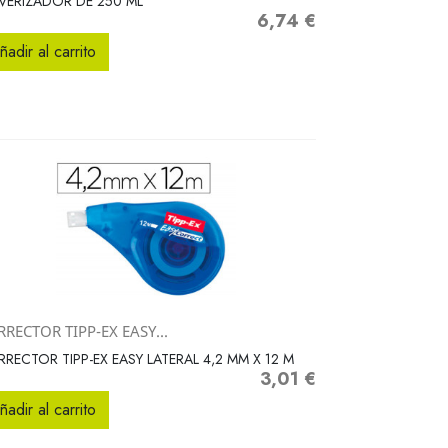
VERIZADOR DE 250 ML
6,74 €
Precio
ñadir al carrito
RECTOR TIPP-EX EASY...
Vista rápida

RECTOR TIPP-EX EASY LATERAL 4,2 MM X 12 M
3,01 €
Precio
ñadir al carrito