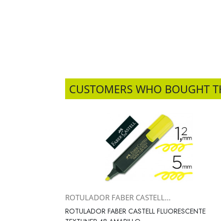
CUSTOMERS WHO BOUGHT T
ROTULADOR FABER CASTELL...
Vista rápida

ROTULADOR FABER CASTELL FLUORESCENTE