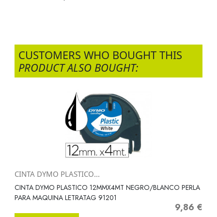
CUSTOMERS WHO BOUGHT THIS
PRODUCT ALSO BOUGHT:
CINTA DYMO PLASTICO...
CINTA DYMO PLASTICO 12MMX4MT NEGRO/BLANCO PERLA
PARA MAQUINA LETRATAG 91201
9,86 €
Precio