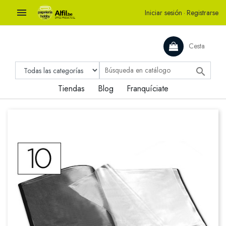

Iniciar sesión
·
Registrarse
Cesta

Tiendas
Blog
Franquíciate