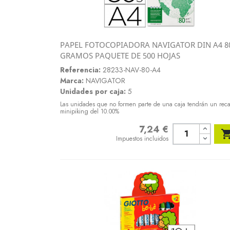
PAPEL FOTOCOPIADORA NAVIGATOR DIN A4 8
Vista rápida
GRAMOS PAQUETE DE 500 HOJAS

Referencia:
28233-NAV-80-A4
Marca:
NAVIGATOR
Unidades por caja:
5
Las unidades que no formen parte de una caja tendrán un rec
minipiking del 10.00%
7,24 €
Precio
Impuestos incluidos