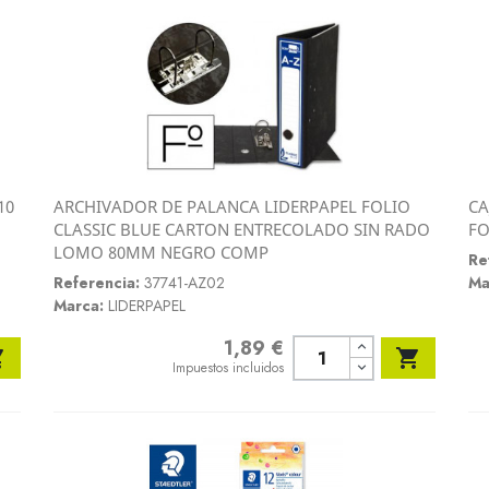
10
ARCHIVADOR DE PALANCA LIDERPAPEL FOLIO
CA
Vista rápida
CLASSIC BLUE CARTON ENTRECOLADO SIN RADO
FO

LOMO 80MM NEGRO COMP
Re
Referencia:
37741-AZ02
Ma
Marca:
LIDERPAPEL
1,89 €
Precio


Impuestos incluidos