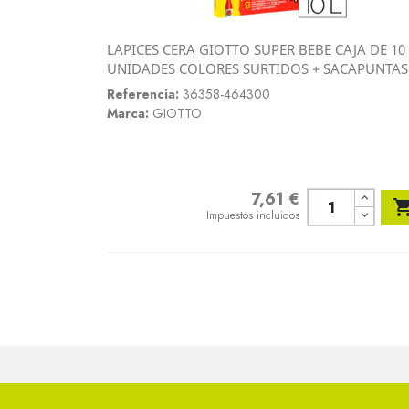
LAPICES CERA GIOTTO SUPER BEBE CAJA DE 10
Vista rápida
UNIDADES COLORES SURTIDOS + SACAPUNTAS

Referencia:
36358-464300
Marca:
GIOTTO
7,61 €
Precio
Impuestos incluidos