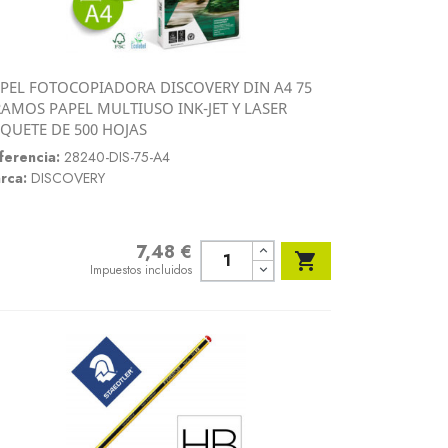
PEL FOTOCOPIADORA DISCOVERY DIN A4 75
Vista rápida
AMOS PAPEL MULTIUSO INK-JET Y LASER

QUETE DE 500 HOJAS
ferencia:
28240-DIS-75-A4
rca:
DISCOVERY
7,48 €
Precio

Impuestos incluidos