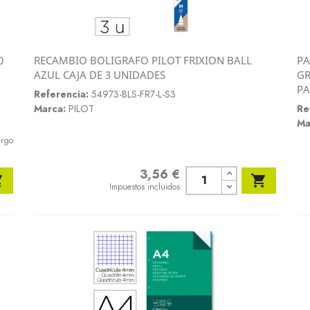
0
RECAMBIO BOLIGRAFO PILOT FRIXION BALL
PA
Vista rápida
AZUL CAJA DE 3 UNIDADES
GR

PA
Referencia:
54973-BLS-FR7-L-S3
Marca:
PILOT
Re
Ma
argo
3,56 €
Precio


Impuestos incluidos