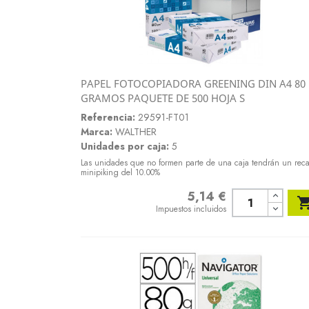
PAPEL FOTOCOPIADORA GREENING DIN A4 80
Vista rápida
GRAMOS PAQUETE DE 500 HOJA S

Referencia:
29591-FT01
Marca:
WALTHER
Unidades por caja:
5
Las unidades que no formen parte de una caja tendrán un rec
minipiking del 10.00%
5,14 €
Precio
Impuestos incluidos