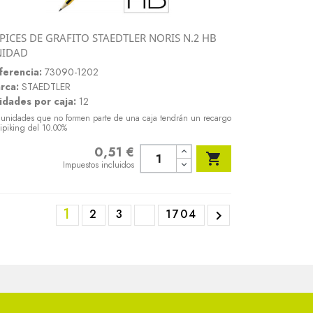
PICES DE GRAFITO STAEDTLER NORIS N.2 HB
Vista rápida
NIDAD

ferencia:
73090-1202
rca:
STAEDTLER
idades por caja:
12
 unidades que no formen parte de una caja tendrán un recargo
ipiking del 10.00%
0,51 €
Precio

Impuestos incluidos
1
2
3
1704
