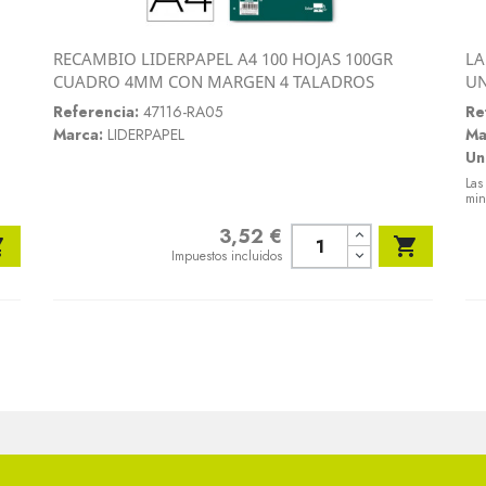
RECAMBIO LIDERPAPEL A4 100 HOJAS 100GR
LA
Vista rápida
CUADRO 4MM CON MARGEN 4 TALADROS
U

Referencia:
47116-RA05
Re
Marca:
LIDERPAPEL
Ma
Un
Las
min
3,52 €
Precio


Impuestos incluidos