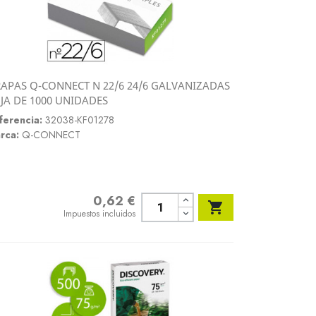
APAS Q-CONNECT N 22/6 24/6 GALVANIZADAS
Vista rápida
JA DE 1000 UNIDADES

ferencia:
32038-KF01278
rca:
Q-CONNECT
0,62 €
Precio

Impuestos incluidos