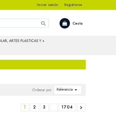
Iniciar sesión
·
Registrarse

Cesta
LAR, ARTES PLASTICAS Y +
Relevancia

Ordenar por:
1
2
3
1704
