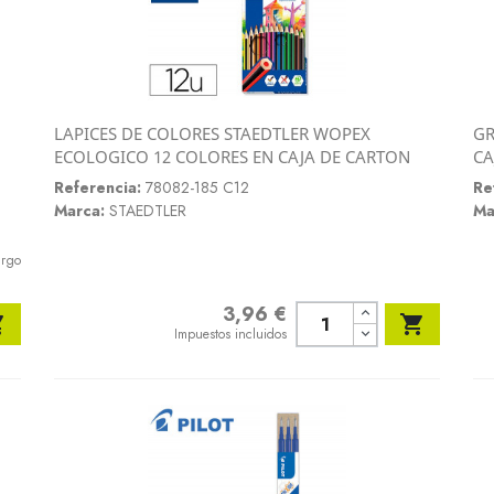
LAPICES DE COLORES STAEDTLER WOPEX
GR
Vista rápida
ECOLOGICO 12 COLORES EN CAJA DE CARTON
CA

Referencia:
78082-185 C12
Re
Marca:
STAEDTLER
Ma
argo
3,96 €
Precio


Impuestos incluidos