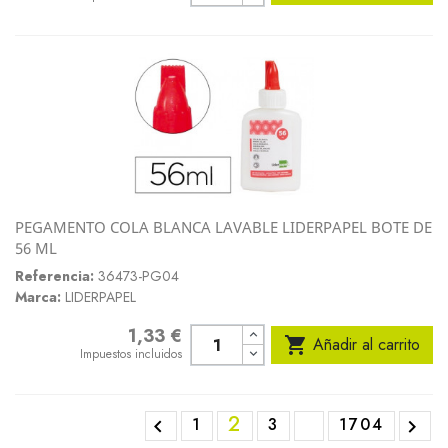
PEGAMENTO COLA BLANCA LAVABLE LIDERPAPEL BOTE DE
56 ML
Referencia:
36473-PG04
Marca:
LIDERPAPEL
1,33 €
Precio

Añadir al carrito
Impuestos incluidos
2
1
3
1704

