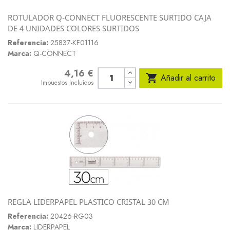
ROTULADOR Q-CONNECT FLUORESCENTE SURTIDO CAJA
DE 4 UNIDADES COLORES SURTIDOS
Referencia:
25837-KF01116
Marca:
Q-CONNECT
4,16 €
Precio

Añadir al carrito
Impuestos incluidos
REGLA LIDERPAPEL PLASTICO CRISTAL 30 CM
Referencia:
20426-RG03
Marca:
LIDERPAPEL