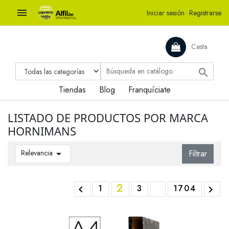

Iniciar sesión
·
Registrarse
Cesta

Tiendas
Blog
Franquíciate
LISTADO DE PRODUCTOS POR MARCA
HORNIMANS
Relevancia

Filtrar
2
1
3
1704

