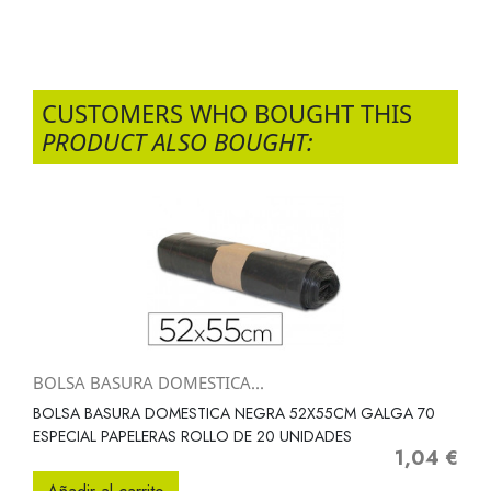
CUSTOMERS WHO BOUGHT THIS
PRODUCT ALSO BOUGHT:
BOLSA BASURA DOMESTICA...
BOLSA BASURA DOMESTICA NEGRA 52X55CM GALGA 70
ESPECIAL PAPELERAS ROLLO DE 20 UNIDADES
1,04 €
Precio