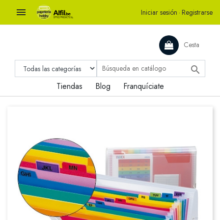

Iniciar sesión
·
Registrarse
Cesta

Tiendas
Blog
Franquíciate