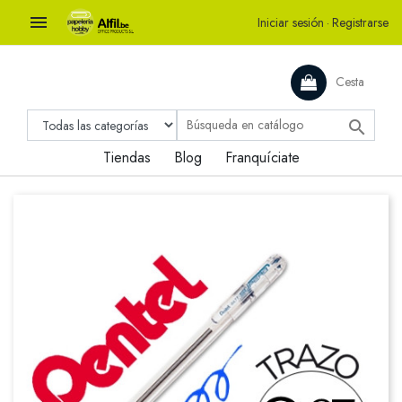

Iniciar sesión
·
Registrarse
Cesta

Tiendas
Blog
Franquíciate