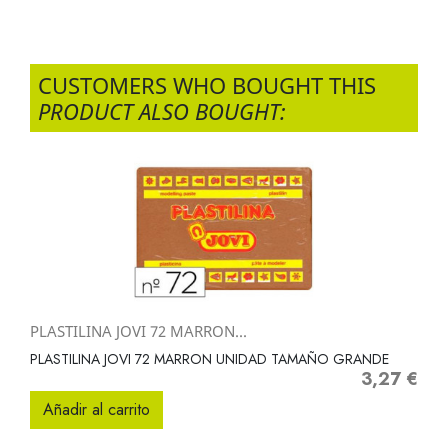
CUSTOMERS WHO BOUGHT THIS
PRODUCT ALSO BOUGHT:
PLASTILINA JOVI 72 MARRON...
PLASTILINA JOVI 72 MARRON UNIDAD TAMAÑO GRANDE
3,27 €
Precio
Añadir al carrito