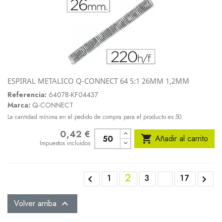
ESPIRAL METALICO Q-CONNECT 64 5:1 26MM 1,2MM
Referencia:
64078-KF04437
Marca:
Q-CONNECT
La cantidad mínima en el pedido de compra para el producto es 50.
0,42 €
Precio

Añadir al carrito
Impuestos incluidos
2
1
3
17


Volver arriba
