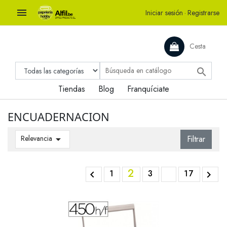

Iniciar sesión
·
Registrarse
Cesta

Tiendas
Blog
Franquíciate
ENCUADERNACION
Relevancia

Filtrar
2
1
3
17

