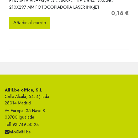
ETIQUETA ADHESIVA Q-CONNECT KF10664 TAMANO
210X297 MM FOTOCOPIADORA LASER INK-JET
0,16 €
Precio
Añadir al carrito
Alfil.be office, S.L
Calle Alcalá, 54, 4°, izda.
28014 Madrid
Av. Europa, 35 Nave 8
08700 Igualada
Telf 93 749 50 23
info@alfil.be