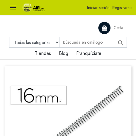

Iniciar sesión
·
Registrarse
Cesta

Tiendas
Blog
Franquíciate