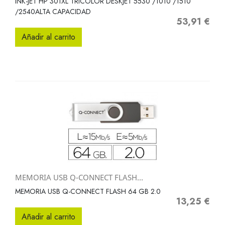
INK-JET HP 301XL TRICOLOR DESKJET 5530 /1010 /1510
/2540ALTA CAPACIDAD
53,91 €
Precio
Añadir al carrito
MEMORIA USB Q-CONNECT FLASH...
MEMORIA USB Q-CONNECT FLASH 64 GB 2.0
13,25 €
Precio
Añadir al carrito