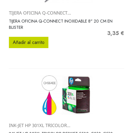
TIJERA OFICINA Q-CONNECT...
TIJERA OFICINA Q-CONNECT INOXIDABLE 8" 20 CM EN
BLISTER
3,35 €
Precio
Añadir al carrito
INK-JET HP 301XL TRICOLOR...