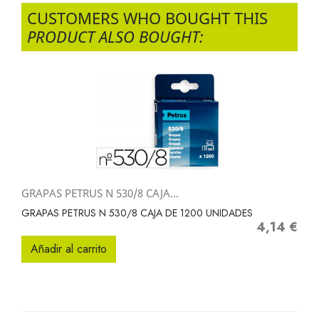
CUSTOMERS WHO BOUGHT THIS
PRODUCT ALSO BOUGHT:
GRAPAS PETRUS N 530/8 CAJA...
GRAPAS PETRUS N 530/8 CAJA DE 1200 UNIDADES
4,14 €
Precio
Añadir al carrito