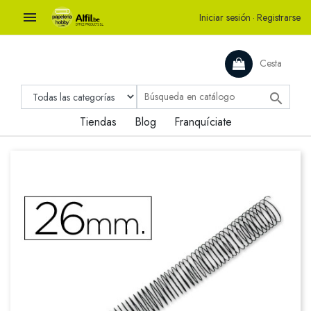

Iniciar sesión
·
Registrarse
Cesta

Tiendas
Blog
Franquíciate