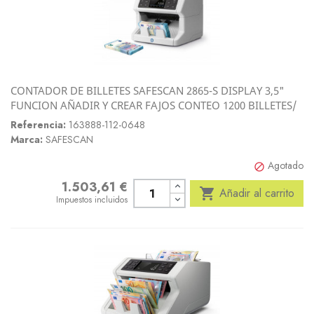
CONTADOR DE BILLETES SAFESCAN 2865-S DISPLAY 3,5"
FUNCION AÑADIR Y CREAR FAJOS CONTEO 1200 BILLETES/
Referencia:
163888-112-0648
Marca:
SAFESCAN
Agotado

1.503,61 €
Precio

Añadir al carrito
Impuestos incluidos