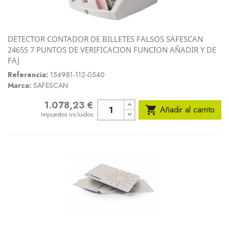
DETECTOR CONTADOR DE BILLETES FALSOS SAFESCAN
2465S 7 PUNTOS DE VERIFICACION FUNCION AÑADIR Y DE
FAJ
Referencia:
154981-112-0540
Marca:
SAFESCAN
1.078,23 €
Precio

Añadir al carrito
Impuestos incluidos