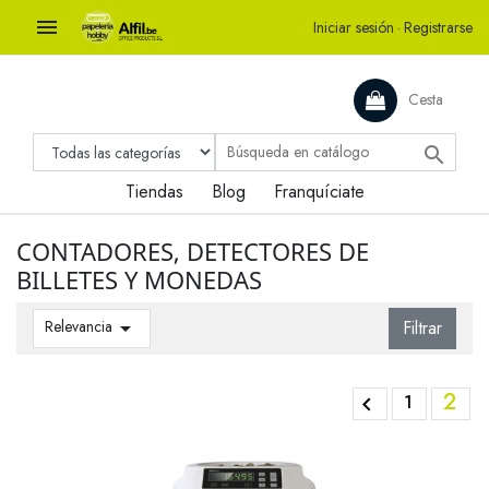

Iniciar sesión
·
Registrarse
Cesta

Tiendas
Blog
Franquíciate
CONTADORES, DETECTORES DE
BILLETES Y MONEDAS
Relevancia

Filtrar
2
1
