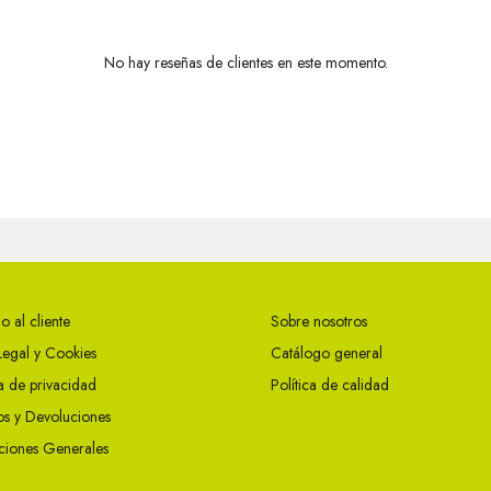
No hay reseñas de clientes en este momento.
o al cliente
Sobre nosotros
Legal y Cookies
Catálogo general
ca de privacidad
Política de calidad
s y Devoluciones
ciones Generales