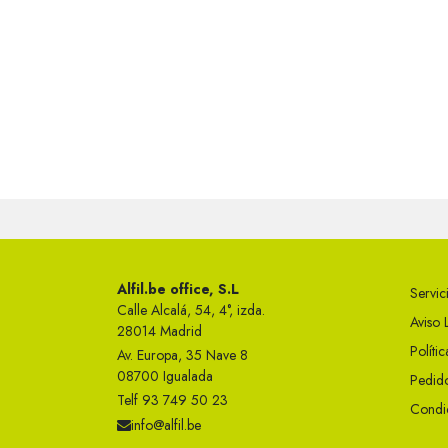
Alfil.be office, S.L
Servici
Calle Alcalá, 54, 4°, izda.
Aviso 
28014 Madrid
Políti
Av. Europa, 35 Nave 8
08700 Igualada
Pedido
Telf 93 749 50 23
Condi
info@alfil.be