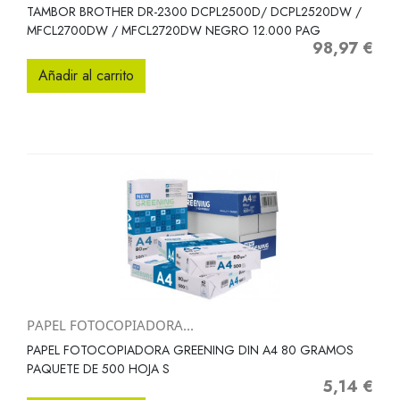
TAMBOR BROTHER DR-2300 DCPL2500D/ DCPL2520DW /
MFCL2700DW / MFCL2720DW NEGRO 12.000 PAG
98,97 €
Precio
Añadir al carrito
PAPEL FOTOCOPIADORA...
PAPEL FOTOCOPIADORA GREENING DIN A4 80 GRAMOS
PAQUETE DE 500 HOJA S
5,14 €
Precio