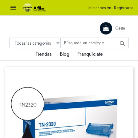

Iniciar sesión
·
Registrarse
Cesta

Tiendas
Blog
Franquíciate