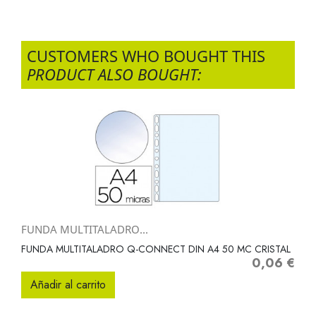
CUSTOMERS WHO BOUGHT THIS
PRODUCT ALSO BOUGHT:
FUNDA MULTITALADRO...
FUNDA MULTITALADRO Q-CONNECT DIN A4 50 MC CRISTAL
0,06 €
Precio
Añadir al carrito