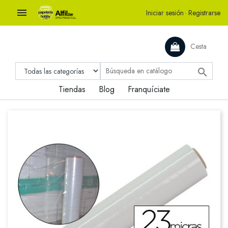

Iniciar sesión
·
Registrarse
Cesta

Tiendas
Blog
Franquíciate