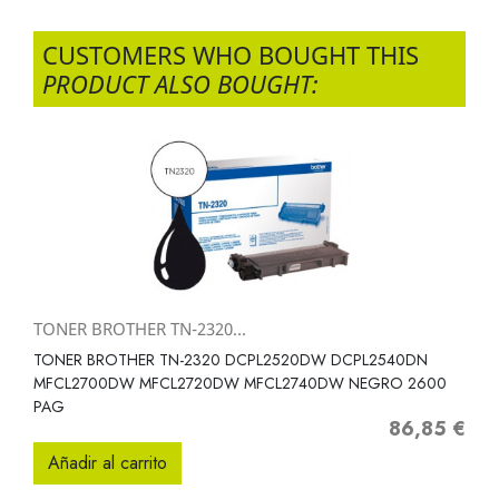
CUSTOMERS WHO BOUGHT THIS
PRODUCT ALSO BOUGHT:
TONER BROTHER TN-2320...
TONER BROTHER TN-2320 DCPL2520DW DCPL2540DN
MFCL2700DW MFCL2720DW MFCL2740DW NEGRO 2600
PAG
86,85 €
Precio
Añadir al carrito