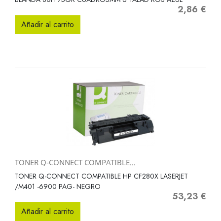
2,86 €
Precio
Añadir al carrito
TONER Q-CONNECT COMPATIBLE...
TONER Q-CONNECT COMPATIBLE HP CF280X LASERJET
/M401 -6900 PAG- NEGRO
53,23 €
Precio
Añadir al carrito