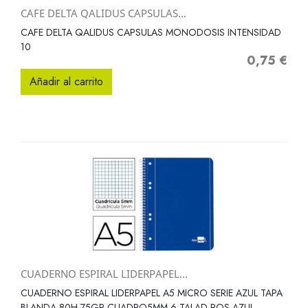
CAFE DELTA QALIDUS CAPSULAS...
CAFE DELTA QALIDUS CAPSULAS MONODOSIS INTENSIDAD
10
0,75 €
Precio
Añadir al carrito
CUADERNO ESPIRAL LIDERPAPEL...
CUADERNO ESPIRAL LIDERPAPEL A5 MICRO SERIE AZUL TAPA
BLANDA 80H 75GR CUADRO5MM 6 TALAD ROS AZUL