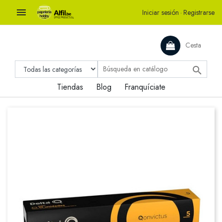

Iniciar sesión
·
Registrarse
Cesta

Tiendas
Blog
Franquíciate