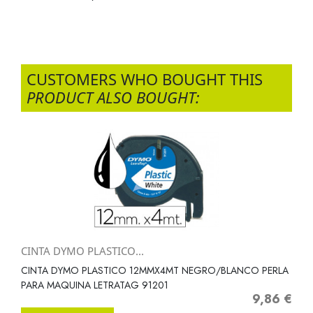
CUSTOMERS WHO BOUGHT THIS
PRODUCT ALSO BOUGHT:
CINTA DYMO PLASTICO...
CINTA DYMO PLASTICO 12MMX4MT NEGRO/BLANCO PERLA
PARA MAQUINA LETRATAG 91201
9,86 €
Precio