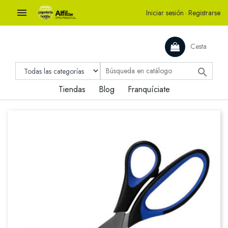

Iniciar sesión
·
Registrarse
Cesta

Tiendas
Blog
Franquíciate