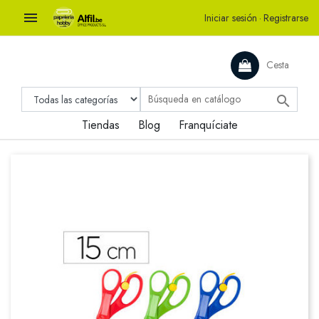

Iniciar sesión
·
Registrarse
Cesta

Tiendas
Blog
Franquíciate