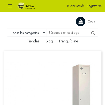

Iniciar sesión
·
Registrarse
Cesta

Tiendas
Blog
Franquíciate