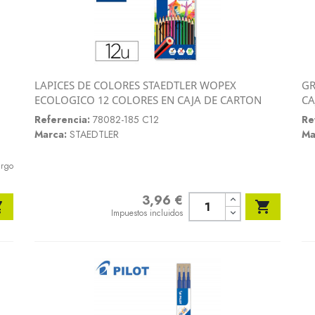
LAPICES DE COLORES STAEDTLER WOPEX
GR
Vista rápida
ECOLOGICO 12 COLORES EN CAJA DE CARTON
CA

Referencia:
78082-185 C12
Re
Marca:
STAEDTLER
Ma
argo
3,96 €
Precio


Impuestos incluidos