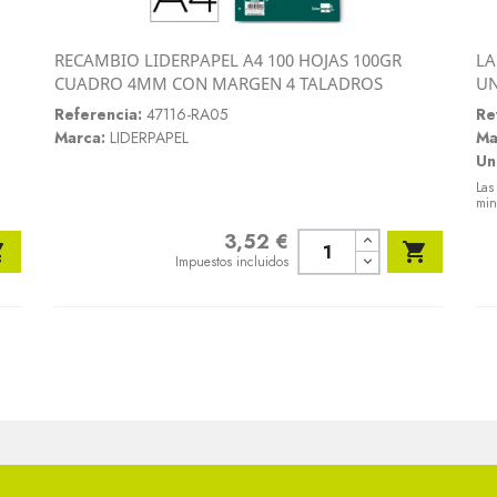
RECAMBIO LIDERPAPEL A4 100 HOJAS 100GR
LA
Vista rápida
CUADRO 4MM CON MARGEN 4 TALADROS
U

Referencia:
47116-RA05
Re
Marca:
LIDERPAPEL
Ma
Un
Las
min
3,52 €
Precio


Impuestos incluidos