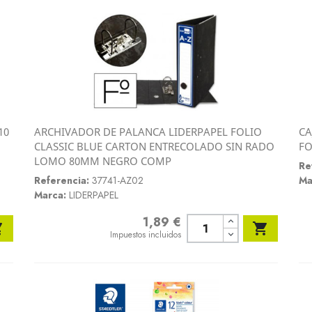
10
ARCHIVADOR DE PALANCA LIDERPAPEL FOLIO
CA
Vista rápida
CLASSIC BLUE CARTON ENTRECOLADO SIN RADO
FO

LOMO 80MM NEGRO COMP
Re
Referencia:
37741-AZ02
Ma
Marca:
LIDERPAPEL
1,89 €
Precio


Impuestos incluidos