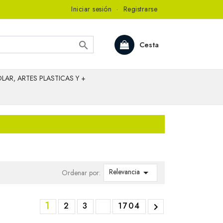
Iniciar sesión
·
Registrarse

Cesta
LAR, ARTES PLASTICAS Y +
Relevancia

Ordenar por:
1
2
3
1704
