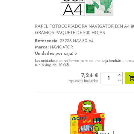
PAPEL FOTOCOPIADORA NAVIGATOR DIN A4 8
Vista rápida
GRAMOS PAQUETE DE 500 HOJAS

Referencia:
28233-NAV-80-A4
Marca:
NAVIGATOR
Unidades por caja:
5
Las unidades que no formen parte de una caja tendrán un rec
minipiking del 10.00%
7,24 €
Precio
Impuestos incluidos