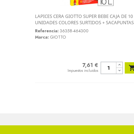
LAPICES CERA GIOTTO SUPER BEBE CAJA DE 10
Vista rápida
UNIDADES COLORES SURTIDOS + SACAPUNTAS

Referencia:
36358-464300
Marca:
GIOTTO
7,61 €
Precio
Impuestos incluidos