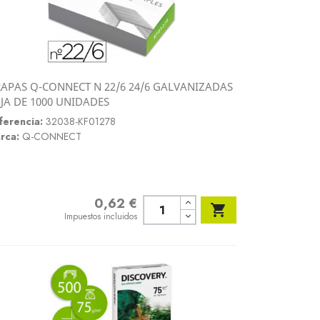
APAS Q-CONNECT N 22/6 24/6 GALVANIZADAS
Vista rápida
JA DE 1000 UNIDADES

ferencia:
32038-KF01278
rca:
Q-CONNECT
0,62 €
Precio

Impuestos incluidos