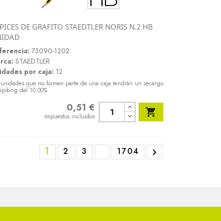
PICES DE GRAFITO STAEDTLER NORIS N.2 HB
Vista rápida
NIDAD

ferencia:
73090-1202
rca:
STAEDTLER
idades por caja:
12
 unidades que no formen parte de una caja tendrán un recargo
ipiking del 10.00%
0,51 €
Precio

Impuestos incluidos
1
2
3
1704
