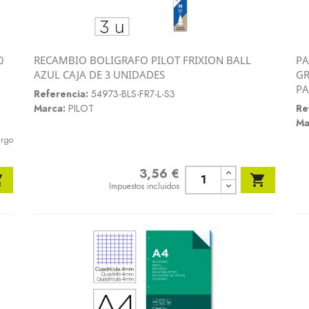
0
RECAMBIO BOLIGRAFO PILOT FRIXION BALL
PA
Vista rápida
AZUL CAJA DE 3 UNIDADES
GR

PA
Referencia:
54973-BLS-FR7-L-S3
Marca:
PILOT
Re
Ma
argo
3,56 €
Precio


Impuestos incluidos