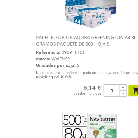
PAPEL FOTOCOPIADORA GREENING DIN A4 80
Vista rápida
GRAMOS PAQUETE DE 500 HOJA S

Referencia:
29591-FT01
Marca:
WALTHER
Unidades por caja:
5
Las unidades que no formen parte de una caja tendrán un rec
minipiking del 10.00%
5,14 €
Precio
Impuestos incluidos