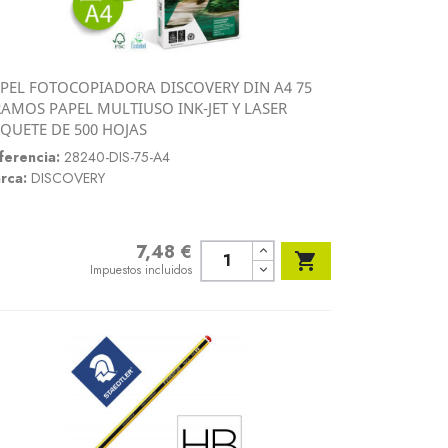
PEL FOTOCOPIADORA DISCOVERY DIN A4 75
Vista rápida
AMOS PAPEL MULTIUSO INK-JET Y LASER

QUETE DE 500 HOJAS
ferencia:
28240-DIS-75-A4
rca:
DISCOVERY
7,48 €
Precio

Impuestos incluidos