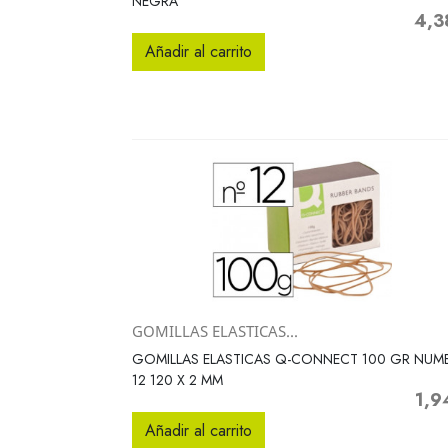
NEGRA
4,3
Preci
Añadir al carrito
GOMILLAS ELASTICAS...
Vista rápida

GOMILLAS ELASTICAS Q-CONNECT 100 GR NUM
12 120 X 2 MM
1,9
Preci
Añadir al carrito