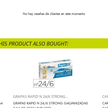
No hay reseñas de clientes en este momento.
HIS
PRODUCT ALSO BOUGHT:
GRAPAS RAPID N 24/6 STRONG...
CA
Vista rápida

A4
GRAPAS RAPID N 24/6 STRONG GALVANIZADAS
CAR