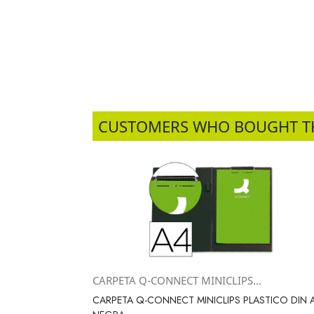
CUSTOMERS WHO BOUGHT T
CARPETA Q-CONNECT MINICLIPS...
Vista rápida

CARPETA Q-CONNECT MINICLIPS PLASTICO DIN 