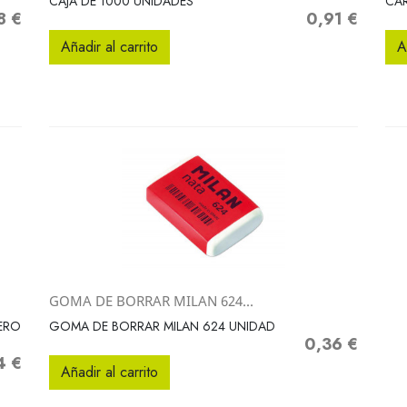
CAJA DE 1000 UNIDADES
CAR
8 €
0,91 €
o
Precio
Añadir al carrito
A
GOMA DE BORRAR MILAN 624...
Vista rápida

ERO
GOMA DE BORRAR MILAN 624 UNIDAD
0,36 €
Precio
4 €
o
Añadir al carrito