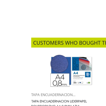
CUSTOMERS WHO BOUGHT T
TAPA ENCUADERNACION...
Vista rápida

TAPA ENCUADERNACION LIDERPAPEL