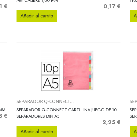
MM CALIBRE 1,00 MM
110
1 €
0,17 €
o
Precio
Añadir al carrito
A
SEPARADOR Q-CONNECT...
SE
Vista rápida

2MM
SEPARADOR Q-CONNECT CARTULINA JUEGO DE 10
SEP
3 €
o
SEPARADORES DIN A5
SE
2,25 €
Precio
Añadir al carrito
A