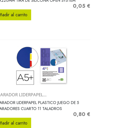
X220MM TIRA DE SILICONA OPEN SYSTEM
0,05 €
Precio
ñadir al carrito
PARADOR LIDERPAPEL...
Vista rápida

ARADOR LIDERPAPEL PLASTICO JUEGO DE 5
PARADORES CUARTO 11 TALADROS
0,80 €
Precio
ñadir al carrito