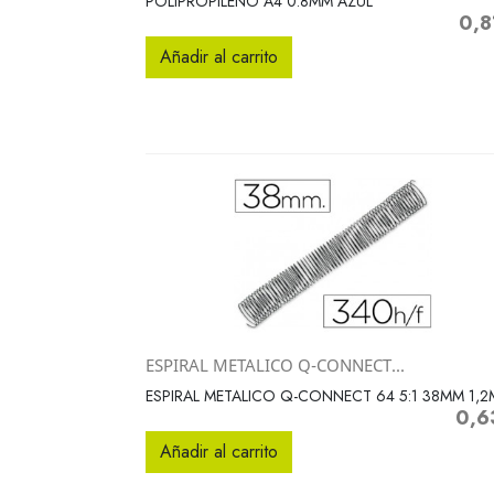
POLIPROPILENO A4 0.8MM AZUL
0,8
Preci
Añadir al carrito
ESPIRAL METALICO Q-CONNECT...
Vista rápida

ESPIRAL METALICO Q-CONNECT 64 5:1 38MM 1,
0,6
Preci
Añadir al carrito