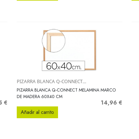
PIZARRA BLANCA Q-CONNECT...
Vista rápida

PIZARRA BLANCA Q-CONNECT MELAMINA MARCO
DE MADERA 60X40 CM
5 €
14,96 €
o
Precio
Añadir al carrito