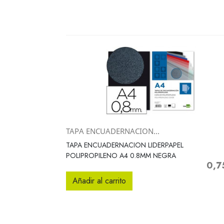
TAPA ENCUADERNACION...
Vista rápida

TAPA ENCUADERNACION LIDERPAPEL
POLIPROPILENO A4 0.8MM NEGRA
0,7
Preci
Añadir al carrito