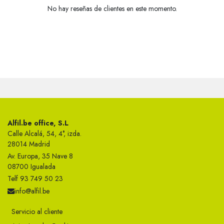
No hay reseñas de clientes en este momento.
Alfil.be office, S.L
Calle Alcalá, 54, 4°, izda.
28014 Madrid
Av. Europa, 35 Nave 8
08700 Igualada
Telf 93 749 50 23
info@alfil.be
Servicio al cliente