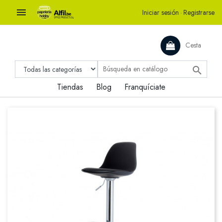

Iniciar sesión
·
Registrarse
Cesta

Tiendas
Blog
Franquíciate