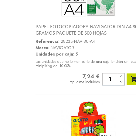
PAPEL FOTOCOPIADORA NAVIGATOR DIN A4 8
Vista rápida
GRAMOS PAQUETE DE 500 HOJAS

Referencia:
28233-NAV-80-A4
Marca:
NAVIGATOR
Unidades por caja:
5
Las unidades que no formen parte de una caja tendrán un rec
minipiking del 10.00%
7,24 €
Precio
Impuestos incluidos