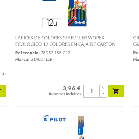
LAPICES DE COLORES STAEDTLER WOPEX
GR
Vista rápida
ECOLOGICO 12 COLORES EN CAJA DE CARTON
CA

Referencia:
78082-185 C12
Re
Marca:
STAEDTLER
Ma
argo
3,96 €
Precio


Impuestos incluidos