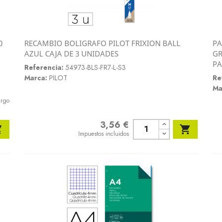
0
RECAMBIO BOLIGRAFO PILOT FRIXION BALL
PA
Vista rápida
AZUL CAJA DE 3 UNIDADES
GR

PA
Referencia:
54973-BLS-FR7-L-S3
Marca:
PILOT
Re
Ma
argo
3,56 €
Precio


Impuestos incluidos