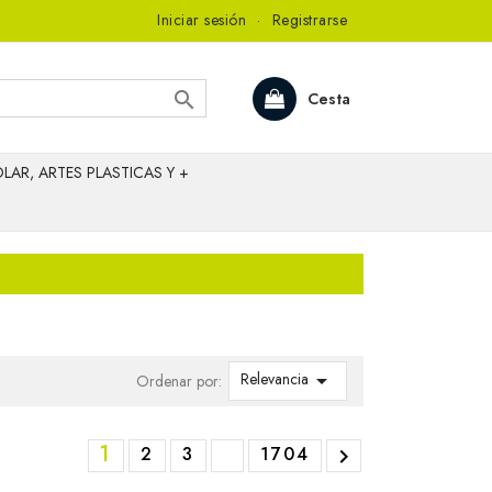
Iniciar sesión
·
Registrarse

Cesta
LAR, ARTES PLASTICAS Y +
Relevancia

Ordenar por:
1
2
3
1704
