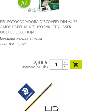
PEL FOTOCOPIADORA DISCOVERY DIN A4 75
Vista rápida
AMOS PAPEL MULTIUSO INK-JET Y LASER

QUETE DE 500 HOJAS
ferencia:
28240-DIS-75-A4
rca:
DISCOVERY
7,48 €
Precio

Impuestos incluidos