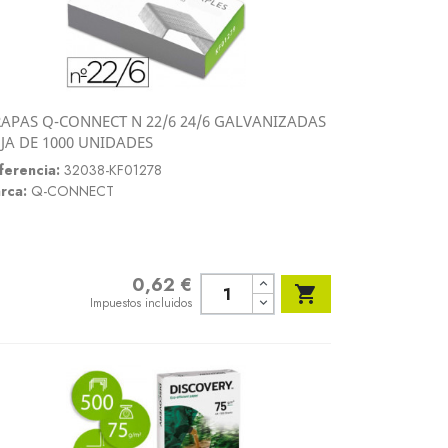
APAS Q-CONNECT N 22/6 24/6 GALVANIZADAS
Vista rápida
JA DE 1000 UNIDADES

ferencia:
32038-KF01278
rca:
Q-CONNECT
0,62 €
Precio

Impuestos incluidos