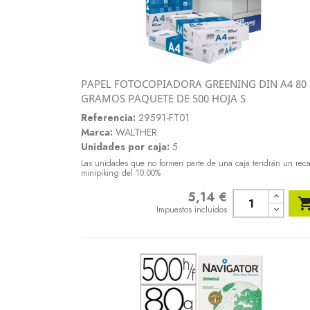
PAPEL FOTOCOPIADORA GREENING DIN A4 80
Vista rápida
GRAMOS PAQUETE DE 500 HOJA S

Referencia:
29591-FT01
Marca:
WALTHER
Unidades por caja:
5
Las unidades que no formen parte de una caja tendrán un rec
minipiking del 10.00%
5,14 €
Precio
Impuestos incluidos