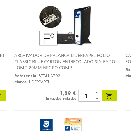
10
ARCHIVADOR DE PALANCA LIDERPAPEL FOLIO
CA
Vista rápida
CLASSIC BLUE CARTON ENTRECOLADO SIN RADO
FO

LOMO 80MM NEGRO COMP
Re
Referencia:
37741-AZ02
Ma
Marca:
LIDERPAPEL
1,89 €
Precio


Impuestos incluidos