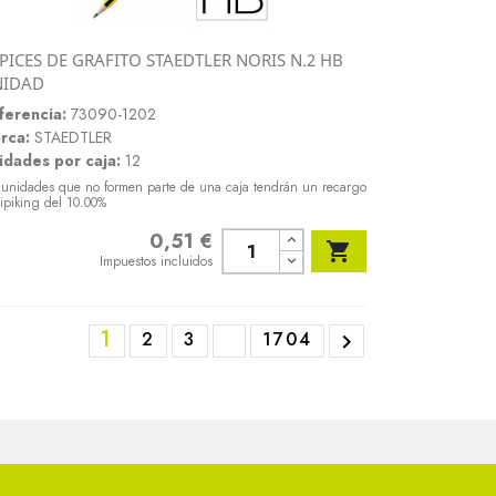
PICES DE GRAFITO STAEDTLER NORIS N.2 HB
Vista rápida
NIDAD

ferencia:
73090-1202
rca:
STAEDTLER
idades por caja:
12
 unidades que no formen parte de una caja tendrán un recargo
ipiking del 10.00%
0,51 €
Precio

Impuestos incluidos
1
2
3
1704
