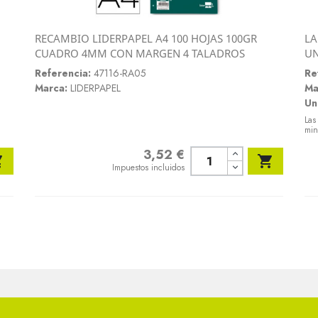
RECAMBIO LIDERPAPEL A4 100 HOJAS 100GR
LA
Vista rápida
CUADRO 4MM CON MARGEN 4 TALADROS
U

Referencia:
47116-RA05
Re
Marca:
LIDERPAPEL
Ma
Un
Las
min
3,52 €
Precio


Impuestos incluidos