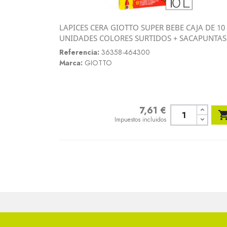
LAPICES CERA GIOTTO SUPER BEBE CAJA DE 10
Vista rápida
UNIDADES COLORES SURTIDOS + SACAPUNTAS

Referencia:
36358-464300
Marca:
GIOTTO
7,61 €
Precio
Impuestos incluidos