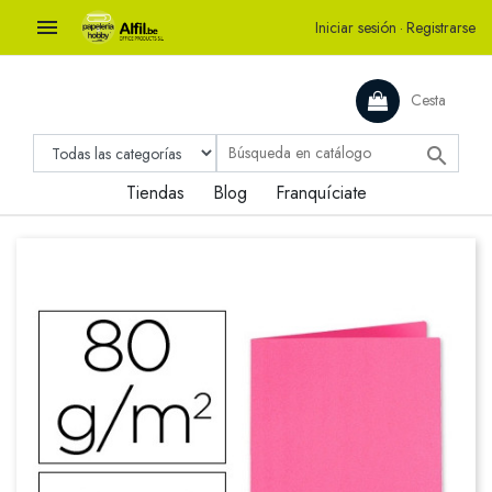

Iniciar sesión
·
Registrarse
Cesta

Tiendas
Blog
Franquíciate