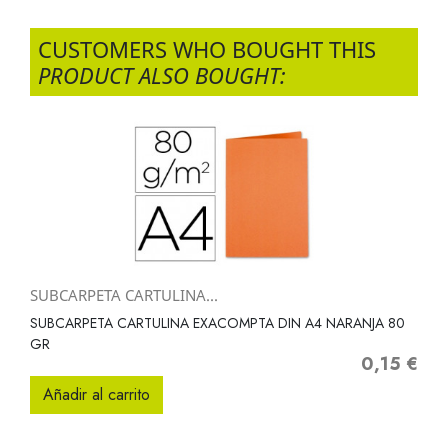
CUSTOMERS WHO BOUGHT THIS
PRODUCT ALSO BOUGHT:
SUBCARPETA CARTULINA...
SUBCARPETA CARTULINA EXACOMPTA DIN A4 NARANJA 80
GR
0,15 €
Precio
Añadir al carrito