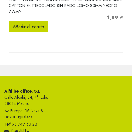
CARTON ENTRECOLADO SIN RADO LOMO 80MM NEGRO
COMP
1,89 €
Precio
Añadir al carrito
Alfil.be office, S.L
Calle Alcalá, 54, 4°, izda.
28014 Madrid
Av. Europa, 35 Nave 8
08700 Igualada
Telf 93 749 50 23
info@alfil.be