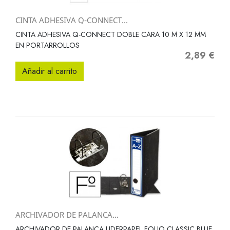
CINTA ADHESIVA Q-CONNECT...
CINTA ADHESIVA Q-CONNECT DOBLE CARA 10 M X 12 MM
EN PORTARROLLOS
2,89 €
Precio
Añadir al carrito
ARCHIVADOR DE PALANCA...
ARCHIVADOR DE PALANCA LIDERPAPEL FOLIO CLASSIC BLUE