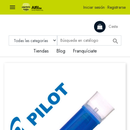

Iniciar sesión
·
Registrarse
Cesta

Tiendas
Blog
Franquíciate