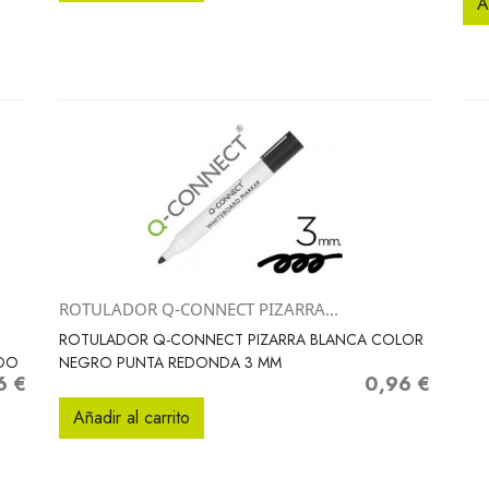
A
ROTULADOR Q-CONNECT PIZARRA...
Vista rápida

ROTULADOR Q-CONNECT PIZARRA BLANCA COLOR
IDO
NEGRO PUNTA REDONDA 3 MM
6 €
0,96 €
o
Precio
Añadir al carrito