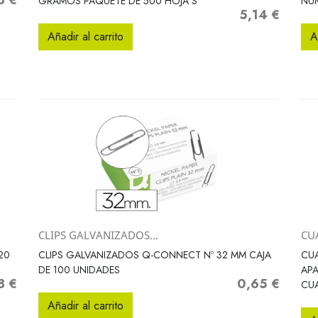
8 €
GRAMOS PAQUETE DE 500 HOJA S
NUM
5,14 €
Precio
Añadir al carrito
A
CLIPS GALVANIZADOS...
CU
Vista rápida

20
CLIPS GALVANIZADOS Q-CONNECT Nº 32 MM CAJA
CUA
DE 100 UNIDADES
APA
8 €
0,65 €
Precio
CU
Añadir al carrito