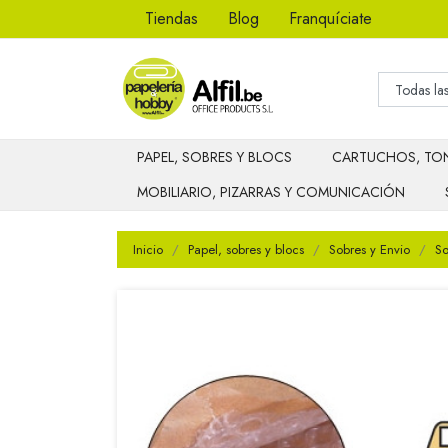
Tiendas
Blog
Franquíciate
PAPEL, SOBRES Y BLOCS
CARTUCHOS, TON
MOBILIARIO, PIZARRAS Y COMUNICACIÓN
Inicio
Papel, sobres y blocs
Sobres y Envio
So