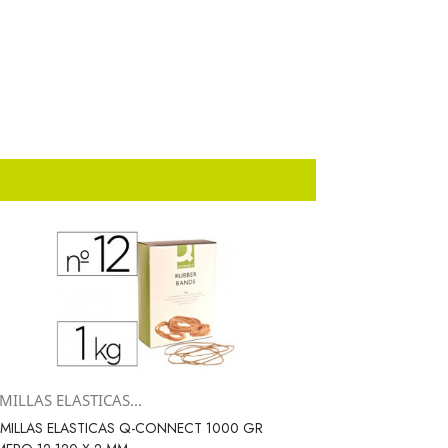
ILLAS ELASTICAS...
Vista rápida

ILLAS ELASTICAS Q-CONNECT 1000 GR