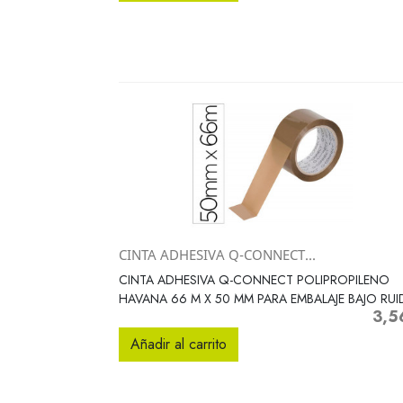
CINTA ADHESIVA Q-CONNECT...
Vista rápida

CINTA ADHESIVA Q-CONNECT POLIPROPILENO
HAVANA 66 M X 50 MM PARA EMBALAJE BAJO RU
3,5
Preci
Añadir al carrito