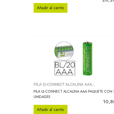
20,2
Precio
Añadir al carrito
PILA Q-CONNECT ALCALINA AAA...
Vista rápida

PILA Q-CONNECT ALCALINA AAA PAQUETE CON 
UNIDADES
10,8
Precio
Añadir al carrito