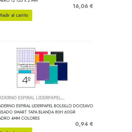
ERO 12 120 X 2 MM
16,06 €
Precio
ñadir al carrito
ADERNO ESPIRAL LIDERPAPEL...
Vista rápida

DERNO ESPIRAL LIDERPAPEL BOLSILLO DOCEAVO
ISADO SMART TAPA BLANDA 80H 60GR
ADRO 4MM COLORES
0,94 €
Precio