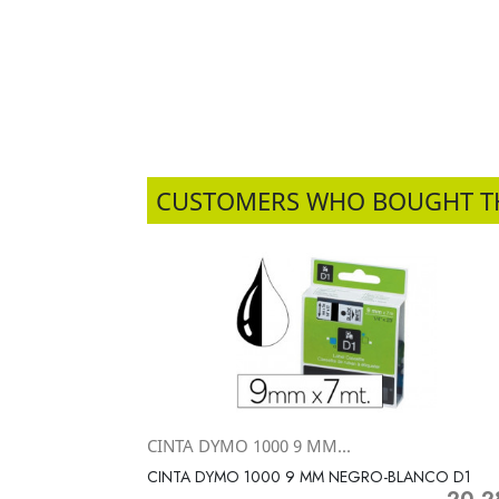
CUSTOMERS WHO BOUGHT T
CINTA DYMO 1000 9 MM...
Vista rápida

CINTA DYMO 1000 9 MM NEGRO-BLANCO D1