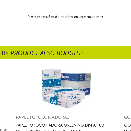
No hay reseñas de clientes en este momento.
HIS
PRODUCT ALSO BOUGHT:
PAPEL FOTOCOPIADORA...
GOM
Vista rápida

PAPEL FOTOCOPIADORA GREENING DIN A4 80
GOM