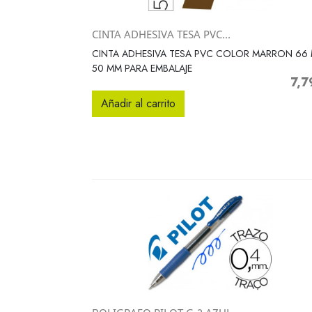
CINTA ADHESIVA TESA PVC...
Vista rápida

CINTA ADHESIVA TESA PVC COLOR MARRON 66 
50 MM PARA EMBALAJE
7,7
Preci
Añadir al carrito