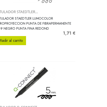
TULADOR STAEDTLER...
Vista rápida

TULADOR STAEDTLER LUMOCOLOR
TROPROYECCION PUNTA DE FIBRAPERMANENTE
-9 NEGRO PUNTA FINA REDOND
1,71 €
Precio
ñadir al carrito