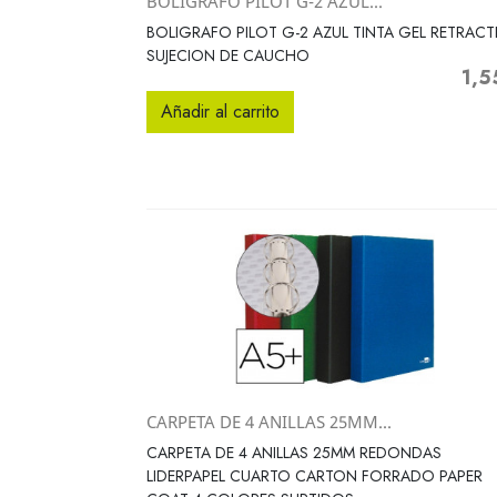
BOLIGRAFO PILOT G-2 AZUL...
Vista rápida

BOLIGRAFO PILOT G-2 AZUL TINTA GEL RETRACTI
SUJECION DE CAUCHO
1,5
Preci
Añadir al carrito
CARPETA DE 4 ANILLAS 25MM...
Vista rápida

CARPETA DE 4 ANILLAS 25MM REDONDAS
LIDERPAPEL CUARTO CARTON FORRADO PAPER