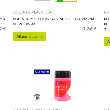
BOLSA DE PLASTIFICAR...
RO
Vista rápida

M X
BOLSA DE PLASTIFICAR Q-CONNECT 303 X 216 MM
RO
80 MC DIN A4
RE
9 €
0,36 €
o
Precio
318
Añadir al carrito
A