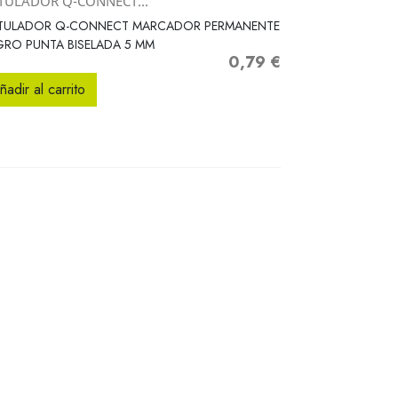
TULADOR Q-CONNECT...
Vista rápida

TULADOR Q-CONNECT MARCADOR PERMANENTE
RO PUNTA BISELADA 5 MM
0,79 €
Precio
ñadir al carrito