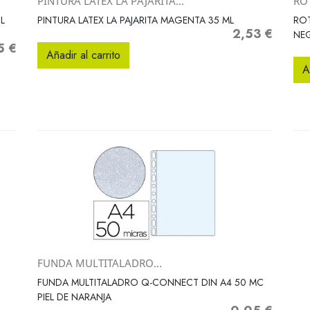
PINTURA LATEX LA PAJARITA...
RO
Vista rápida

L
PINTURA LATEX LA PAJARITA MAGENTA 35 ML
RO
2,53 €
Precio
NEG
5 €
o
Añadir al carrito
A
FUNDA MULTITALADRO...
Vista rápida

FUNDA MULTITALADRO Q-CONNECT DIN A4 50 MC
PIEL DE NARANJA