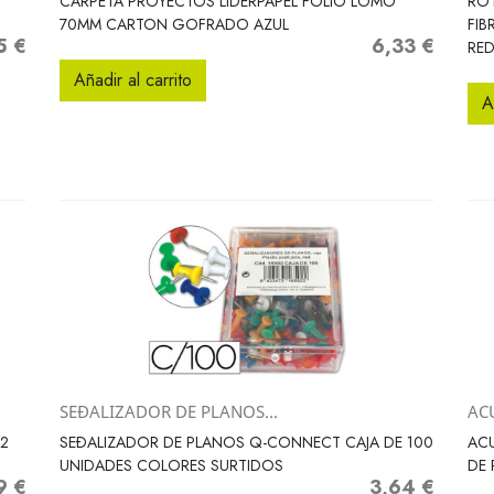
CARPETA PROYECTOS LIDERPAPEL FOLIO LOMO
RO
70MM CARTON GOFRADO AZUL
FIB
5 €
6,33 €
o
Precio
RE
Añadir al carrito
A
SEÐALIZADOR DE PLANOS...
ACU
Vista rápida

.2
SEÐALIZADOR DE PLANOS Q-CONNECT CAJA DE 100
ACU
UNIDADES COLORES SURTIDOS
DE 
9 €
3,64 €
o
Precio