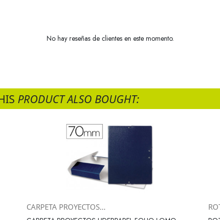
No hay reseñas de clientes en este momento.
HIS
PRODUCT ALSO BOUGHT:
CARPETA PROYECTOS...
RO
Vista rápida
