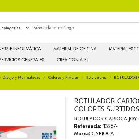
ERS E INFORMÁTICA
MATERIAL DE OFICINA
MATERIAL ESCO
SERVICIOS GENERALES
CREA CON ALFIL
r, Dibujo y Manipulados
Colores y Pinturas
Rotuladores
ROTULADOR C
ROTULADOR CARIOC
COLORES SURTIDO
ROTULADOR CARIOCA JOY 
Referencia:
13257-
Marca:
CARIOCA