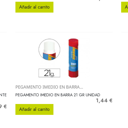
Añadir al carrito
A
PEGAMENTO IMEDIO EN BARRA...
Vista rápida

NTE
PEGAMENTO IMEDIO EN BARRA 21 GR UNIDAD
1,44 €
Precio
9 €
o
Añadir al carrito