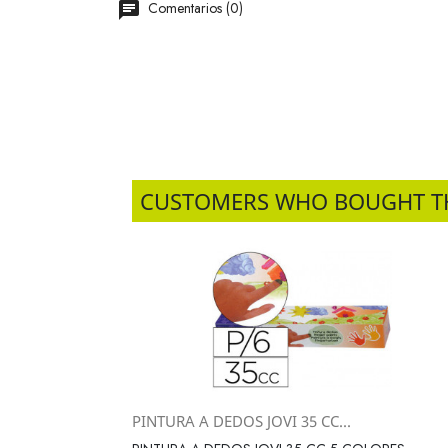
Comentarios (0)
CUSTOMERS WHO BOUGHT T
PINTURA A DEDOS JOVI 35 CC...
Vista rápida
