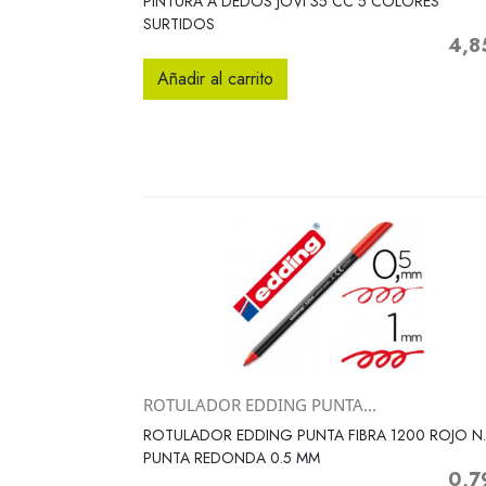
PINTURA A DEDOS JOVI 35 CC 5 COLORES
SURTIDOS
4,8
Preci
Añadir al carrito
ROTULADOR EDDING PUNTA...
Vista rápida

ROTULADOR EDDING PUNTA FIBRA 1200 ROJO N
PUNTA REDONDA 0.5 MM
0,7
Preci