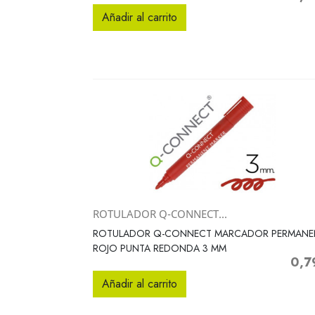
Añadir al carrito
ROTULADOR Q-CONNECT...
Vista rápida

ROTULADOR Q-CONNECT MARCADOR PERMANE
ROJO PUNTA REDONDA 3 MM
0,7
Preci
Añadir al carrito