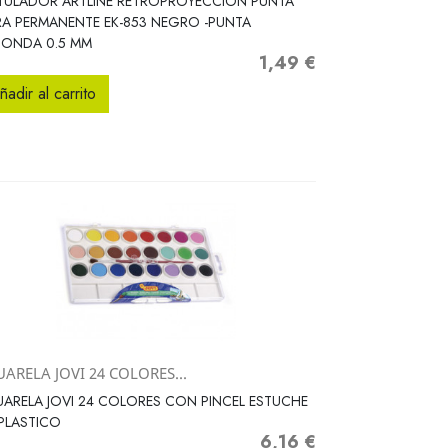
TULADOR ARTLINE RETROPROYECCION PUNTA
RA PERMANENTE EK-853 NEGRO -PUNTA
DONDA 0.5 MM
1,49 €
Precio
ñadir al carrito
ARELA JOVI 24 COLORES...
Vista rápida

ARELA JOVI 24 COLORES CON PINCEL ESTUCHE
PLASTICO
6,16 €
Precio