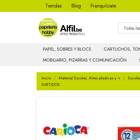
Tiendas
Blog
Franquíciate
PAPEL, SOBRES Y BLOCS
CARTUCHOS, TON
MOBILIARIO, PIZARRAS Y COMUNICACIÓN
Inicio
Material Escolar, Artes plasticas y +
Escola
SURTIDOS