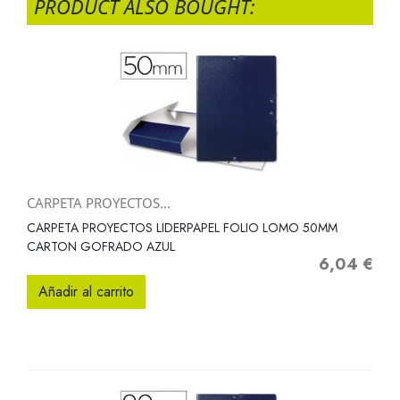
PRODUCT ALSO BOUGHT:
CARPETA PROYECTOS...
CARPETA PROYECTOS LIDERPAPEL FOLIO LOMO 50MM
CARTON GOFRADO AZUL
6,04 €
Precio
Añadir al carrito