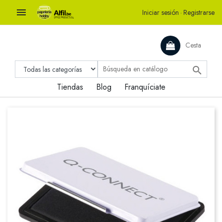

Iniciar sesión
·
Registrarse
Cesta

Tiendas
Blog
Franquíciate