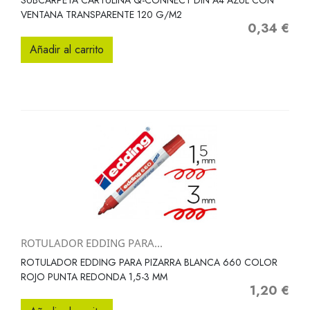
SUBCARPETA CARTULINA Q-CONNECT DIN A4 AZUL CON
VENTANA TRANSPARENTE 120 G/M2
0,34 €
Precio
Añadir al carrito
ROTULADOR EDDING PARA...
ROTULADOR EDDING PARA PIZARRA BLANCA 660 COLOR
ROJO PUNTA REDONDA 1,5-3 MM
1,20 €
Precio