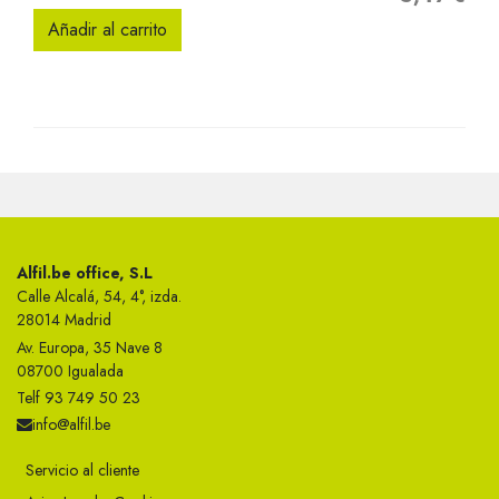
Añadir al carrito
Alfil.be office, S.L
Calle Alcalá, 54, 4°, izda.
28014 Madrid
Av. Europa, 35 Nave 8
08700 Igualada
Telf 93 749 50 23
info@alfil.be
Servicio al cliente