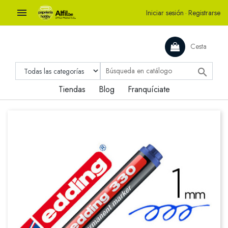

Iniciar sesión
·
Registrarse
Cesta

Tiendas
Blog
Franquíciate