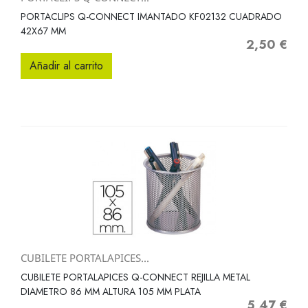
PORTACLIPS Q-CONNECT IMANTADO KF02132 CUADRADO
42X67 MM
2,50 €
Precio
Añadir al carrito
CUBILETE PORTALAPICES...
CUBILETE PORTALAPICES Q-CONNECT REJILLA METAL
DIAMETRO 86 MM ALTURA 105 MM PLATA
5,47 €
Precio