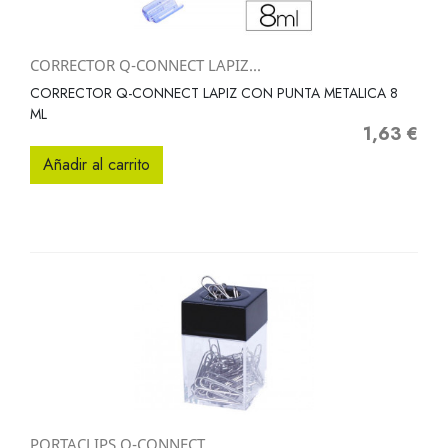
CORRECTOR Q-CONNECT LAPIZ...
CORRECTOR Q-CONNECT LAPIZ CON PUNTA METALICA 8
ML
1,63 €
Precio
Añadir al carrito
PORTACLIPS Q-CONNECT...