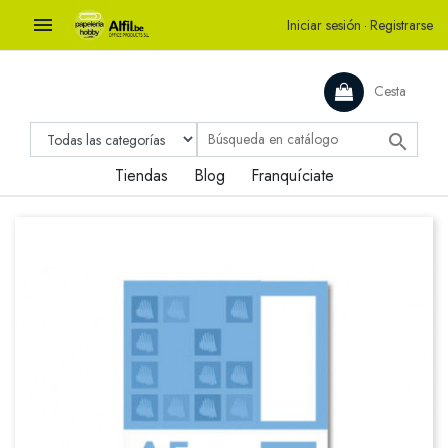

Iniciar sesión
·
Registrarse
Cesta

Tiendas
Blog
Franquíciate