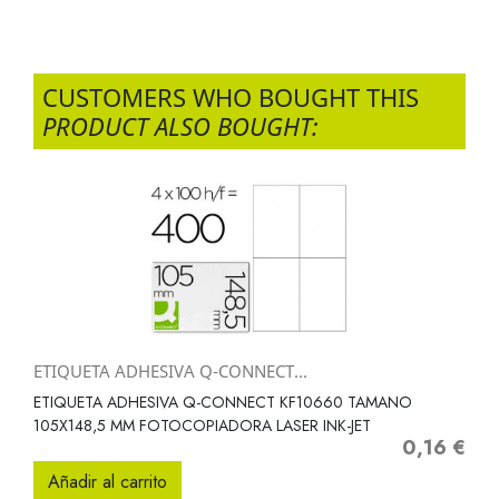
CUSTOMERS WHO BOUGHT THIS
PRODUCT ALSO BOUGHT:
ETIQUETA ADHESIVA Q-CONNECT...
ETIQUETA ADHESIVA Q-CONNECT KF10660 TAMANO
105X148,5 MM FOTOCOPIADORA LASER INK-JET
0,16 €
Precio
Añadir al carrito