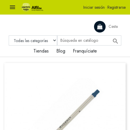

Iniciar sesión
·
Registrarse
Cesta

Tiendas
Blog
Franquíciate