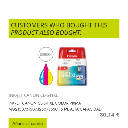
CUSTOMERS WHO BOUGHT THIS
PRODUCT ALSO BOUGHT:
INK-JET CANON CL-541XL...
INK-JET CANON CL-541XL COLOR PIXMA
MG2150/3150/3250/3550 15 ML ALTA CAPACIDAD
30,14 €
Precio
Añadir al carrito