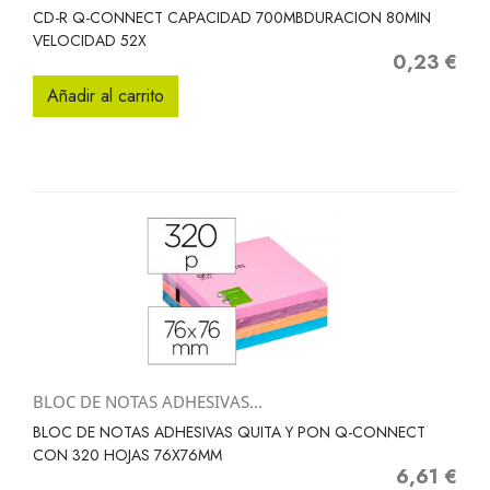
CD-R Q-CONNECT CAPACIDAD 700MBDURACION 80MIN
VELOCIDAD 52X
0,23 €
Precio
Añadir al carrito
BLOC DE NOTAS ADHESIVAS...
BLOC DE NOTAS ADHESIVAS QUITA Y PON Q-CONNECT
CON 320 HOJAS 76X76MM
6,61 €
Precio