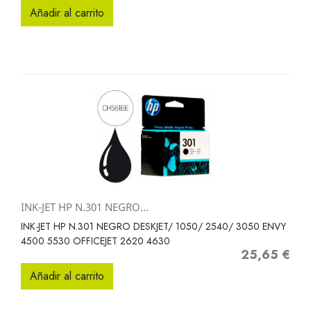
Añadir al carrito
INK-JET HP N.301 NEGRO...
INK-JET HP N.301 NEGRO DESKJET/ 1050/ 2540/ 3050 ENVY
4500 5530 OFFICEJET 2620 4630
25,65 €
Precio
Añadir al carrito