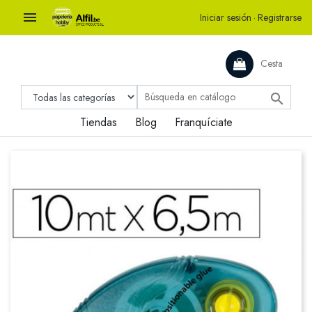

Iniciar sesión
·
Registrarse
Cesta

Tiendas
Blog
Franquíciate