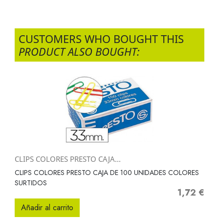
CUSTOMERS WHO BOUGHT THIS
PRODUCT ALSO BOUGHT:
CLIPS COLORES PRESTO CAJA...
CLIPS COLORES PRESTO CAJA DE 100 UNIDADES COLORES
SURTIDOS
1,72 €
Precio
Añadir al carrito