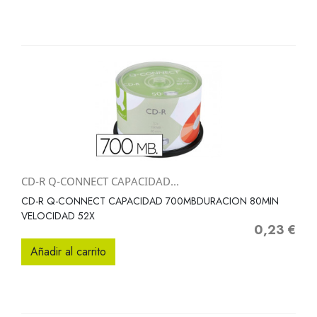
CD-R Q-CONNECT CAPACIDAD...
CD-R Q-CONNECT CAPACIDAD 700MBDURACION 80MIN
VELOCIDAD 52X
0,23 €
Precio
Añadir al carrito