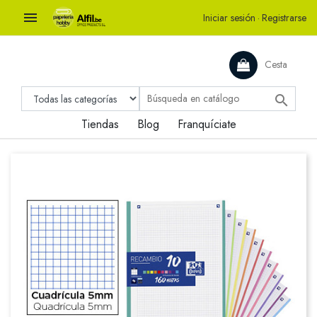

Iniciar sesión
·
Registrarse
Cesta

Tiendas
Blog
Franquíciate