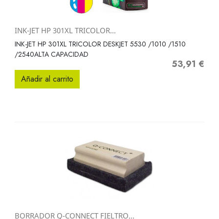
INK-JET HP 301XL TRICOLOR...
INK-JET HP 301XL TRICOLOR DESKJET 5530 /1010 /1510
/2540ALTA CAPACIDAD
53,91 €
Precio
Añadir al carrito
BORRADOR Q-CONNECT FIELTRO...