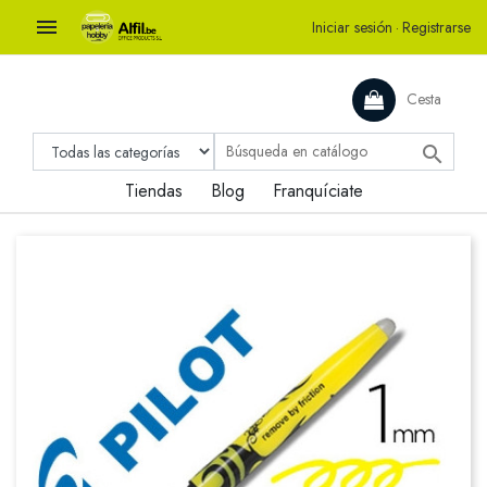

Iniciar sesión
·
Registrarse
Cesta

Tiendas
Blog
Franquíciate