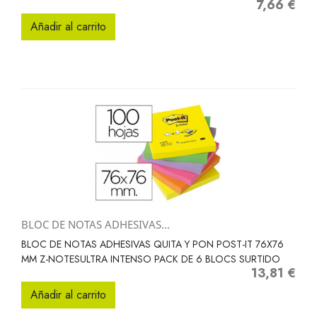
7,66 €
Precio
Añadir al carrito
BLOC DE NOTAS ADHESIVAS...
BLOC DE NOTAS ADHESIVAS QUITA Y PON POST-IT 76X76
MM Z-NOTESULTRA INTENSO PACK DE 6 BLOCS SURTIDO
13,81 €
Precio
Añadir al carrito