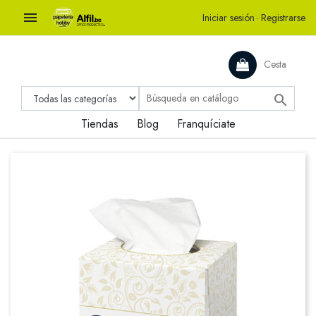

Iniciar sesión
·
Registrarse
Cesta

Tiendas
Blog
Franquíciate