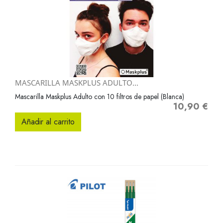
MASCARILLA MASKPLUS ADULTO...
Mascarilla Maskplus Adulto con 10 filtros de papel (Blanca)
10,90 €
Precio
Añadir al carrito