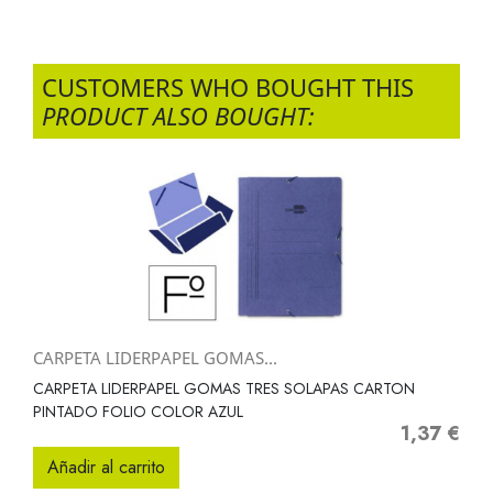
CUSTOMERS WHO BOUGHT THIS
PRODUCT ALSO BOUGHT:
CARPETA LIDERPAPEL GOMAS...
CARPETA LIDERPAPEL GOMAS TRES SOLAPAS CARTON
PINTADO FOLIO COLOR AZUL
1,37 €
Precio
Añadir al carrito