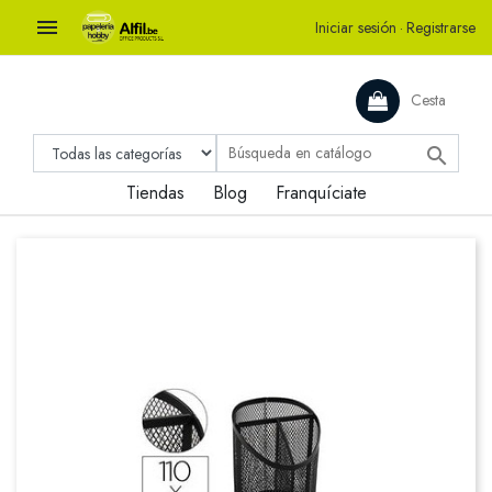

Iniciar sesión
·
Registrarse
Cesta

Tiendas
Blog
Franquíciate