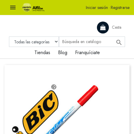

Iniciar sesión
·
Registrarse
Cesta

Tiendas
Blog
Franquíciate