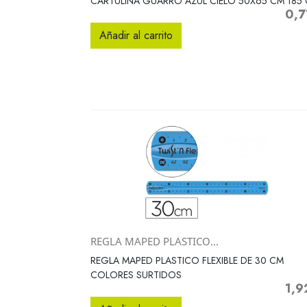
CARTULINA GUARRO AZUL CIELO 50X65 CM 185
0,7
Preci
Añadir al carrito
REGLA MAPED PLASTICO...
Vista rápida

REGLA MAPED PLASTICO FLEXIBLE DE 30 CM
COLORES SURTIDOS
1,9
Preci