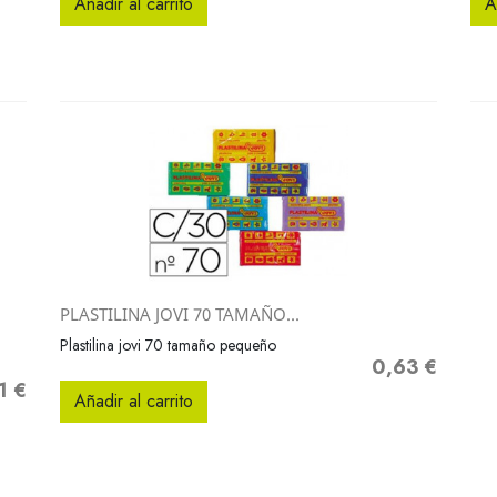
Añadir al carrito
A
PLASTILINA JOVI 70 TAMAÑO...
Vista rápida

Plastilina jovi 70 tamaño pequeño
0,63 €
Precio
1 €
o
Añadir al carrito