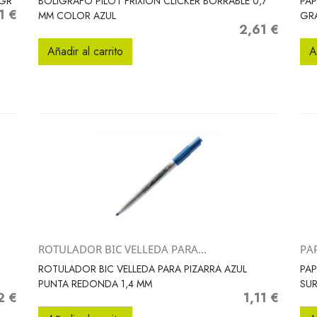
 GR
BOLIGRAFO PILOT FRIXION CLICKER BORRABLE 0,7
PAP
1 €
o
MM COLOR AZUL
GRA
2,61 €
Precio
Añadir al carrito
A
ROTULADOR BIC VELLEDA PARA...
PAP
Vista rápida

ROTULADOR BIC VELLEDA PARA PIZARRA AZUL
PAP
PUNTA REDONDA 1,4 MM
SUR
2 €
1,11 €
o
Precio