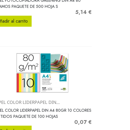
EL FOTOCOPIADORA GREENING DIN A4 80
MOS PAQUETE DE 500 HOJA S
5,14 €
Precio
ñadir al carrito
EL COLOR LIDERPAPEL DIN...
Vista rápida

EL COLOR LIDERPAPEL DIN A4 80GR 10 COLORES
TIDOS PAQUETE DE 100 HOJAS
0,07 €
Precio