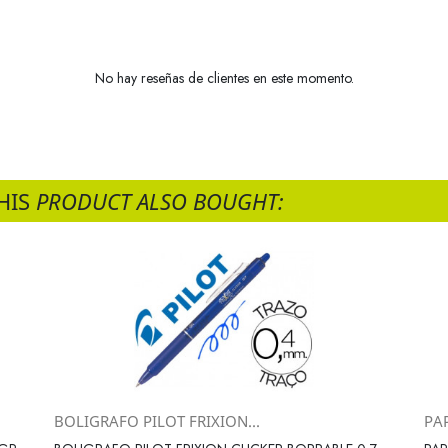
No hay reseñas de clientes en este momento.
HIS
PRODUCT ALSO BOUGHT:
BOLIGRAFO PILOT FRIXION...
PA
Vista rápida
