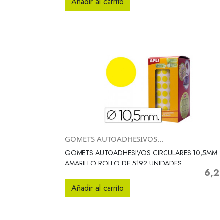
Añadir al carrito
GOMETS AUTOADHESIVOS...
Vista rápida

GOMETS AUTOADHESIVOS CIRCULARES 10,5MM
AMARILLO ROLLO DE 5192 UNIDADES
6,2
Preci
Añadir al carrito