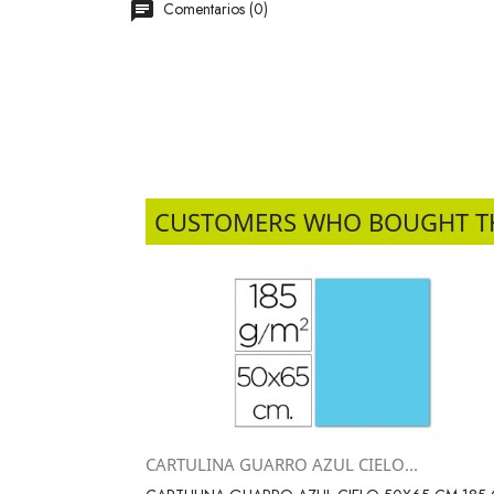
Comentarios (0)
CUSTOMERS WHO BOUGHT T
CARTULINA GUARRO AZUL CIELO...
Vista rápida
