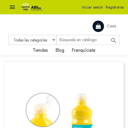

Iniciar sesión
·
Registrarse
Cesta

Tiendas
Blog
Franquíciate