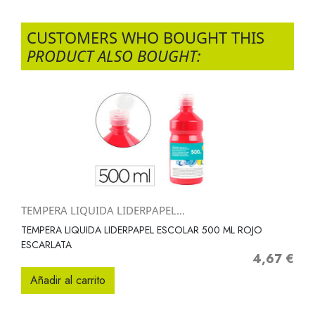
CUSTOMERS WHO BOUGHT THIS
PRODUCT ALSO BOUGHT:
TEMPERA LIQUIDA LIDERPAPEL...
TEMPERA LIQUIDA LIDERPAPEL ESCOLAR 500 ML ROJO
ESCARLATA
4,67 €
Precio
Añadir al carrito