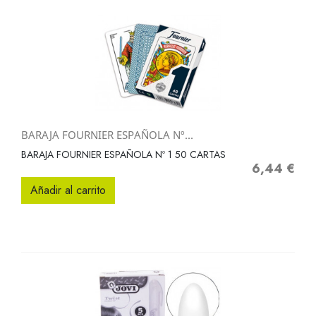
BARAJA FOURNIER ESPAÑOLA Nº...
BARAJA FOURNIER ESPAÑOLA Nº 1 50 CARTAS
6,44 €
Precio
Añadir al carrito