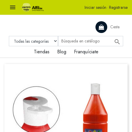

Iniciar sesión
·
Registrarse
Cesta

Tiendas
Blog
Franquíciate