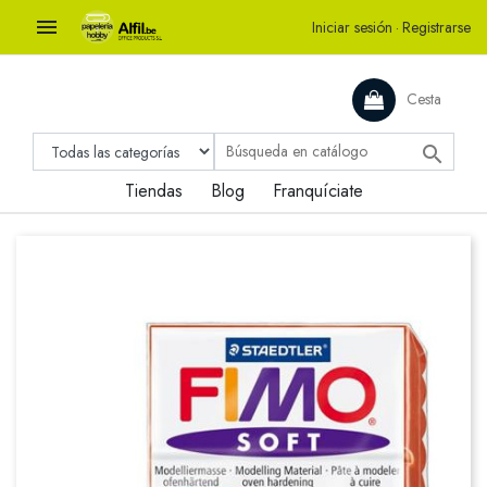

Iniciar sesión
·
Registrarse
Cesta

Tiendas
Blog
Franquíciate