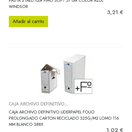
PASTA STAEDTLER FIMO SOFT 57 GR COLOR AZUL
WINDSOR
3,21 €
Precio
Añadir al carrito
CAJA ARCHIVO DEFINITIVO...
CAJA ARCHIVO DEFINITIVO LIDERPAPEL FOLIO
PROLONGADO CARTON RECICLADO 325G/M2 LOMO 116
MM BLANCO 388X
1,02 €
Precio