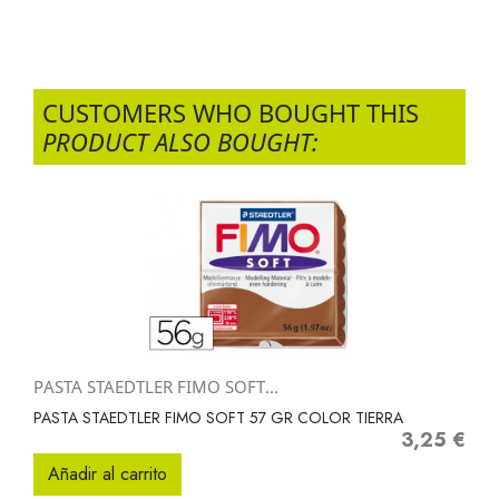
CUSTOMERS WHO BOUGHT THIS
PRODUCT ALSO BOUGHT:
PASTA STAEDTLER FIMO SOFT...
PASTA STAEDTLER FIMO SOFT 57 GR COLOR TIERRA
3,25 €
Precio
Añadir al carrito