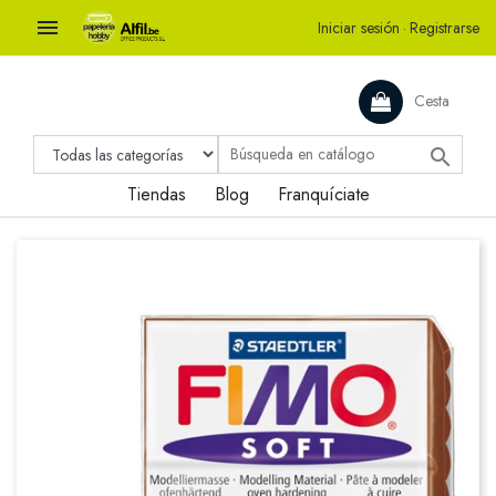

Iniciar sesión
·
Registrarse
Cesta

Tiendas
Blog
Franquíciate